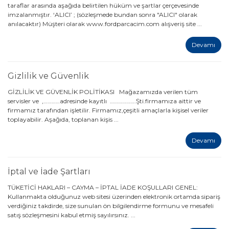
taraflar arasında aşağıda belirtilen hüküm ve şartlar çerçevesinde
imzalanmıştır. ‘ALICI’ ; (sözleşmede bundan sonra "ALICI" olarak
anılacaktır) Müşteri olarak www.fordparcacim.com alışveriş site ...
Devamı
Gizlilik ve Güvenlik
GİZLİLİK VE GÜVENLİK POLİTİKASI Mağazamızda verilen tüm
servisler ve ,…………adresinde kayıtlı ……………….Şti.firmamıza aittir ve
firmamız tarafından işletilir. Firmamız,çeşitli amaçlarla kişisel veriler
toplayabilir. Aşağıda, toplanan kişis ...
Devamı
İptal ve İade Şartları
TÜKETİCİ HAKLARI – CAYMA – İPTAL İADE KOŞULLARI GENEL:
Kullanmakta olduğunuz web sitesi üzerinden elektronik ortamda sipariş
verdiğiniz takdirde, size sunulan ön bilgilendirme formunu ve mesafeli
satış sözleşmesini kabul etmiş sayılırsınız. ...