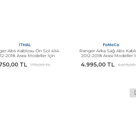
İTHAL
FoMoCo
ger Abs Kablosu Ön Sol 4X4
Ranger Arka Sağ Abs Kab
12-2018 Arası Modeller İçin
2012-2018 Arası Modeller İ
İTHAL
FOMOCO ORJİNAL
750,00 TL
4.995,00 TL
975,00 TL
6.495,00