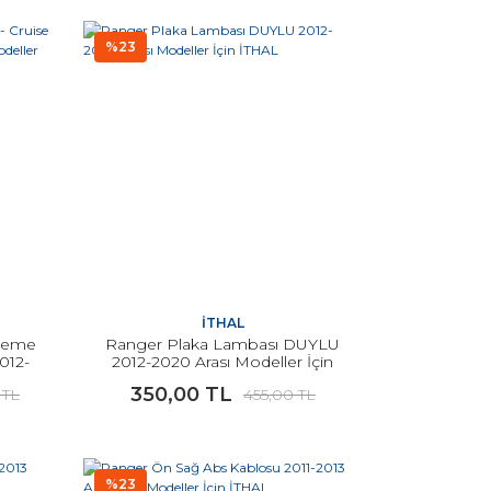
%23
İTHAL
tleme
Ranger Plaka Lambası DUYLU
012-
2012-2020 Arası Modeller İçin
JİNAL
İTHAL
350,00 TL
 TL
455,00 TL
%23