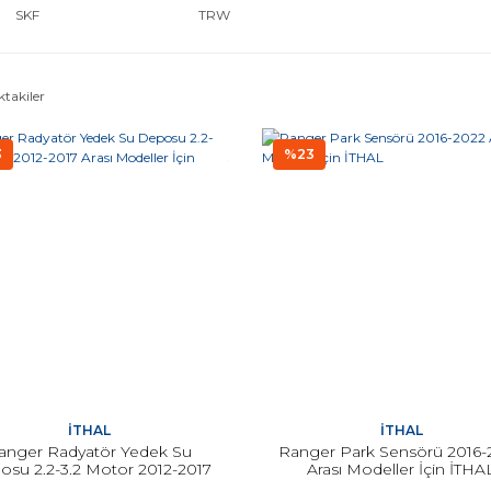
SKF
TRW
ktakiler
3
%23
İTHAL
İTHAL
anger Radyatör Yedek Su
Ranger Park Sensörü 2016-
su 2.2-3.2 Motor 2012-2017
Arası Modeller İçin İTHA
Arası Modeller İçin İTHAL