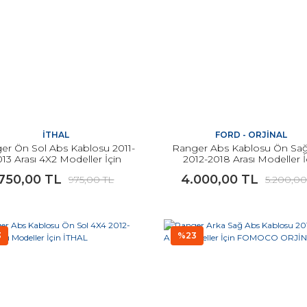
İTHAL
FORD - ORJİNAL
er Ön Sol Abs Kablosu 2011-
Ranger Abs Kablosu Ön Sa
13 Arası 4X2 Modeller İçin
2012-2018 Arası Modeller İ
İTHAL
ORJİNAL
750,00 TL
4.000,00 TL
975,00 TL
5.200,00
3
%23