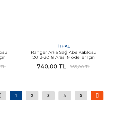
İTHAL
losu
Ranger Arka Sağ Abs Kablosu
çin
2012-2018 Arası Modeller İçin
İTHAL
740,00 TL
 TL
965,00 TL
1
2
3
4
5