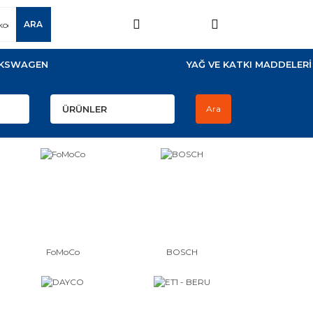
ARA
KSWAGEN
YAĞ VE KATKI MADDELERİ
Ara
FoMoCo
BOSCH