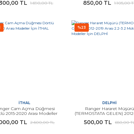
.300,00 TL
850,00 TL
1.690,00 TL
1.105,00 
3
%23
İTHAL
DELPHİ
nger Cam Açma Düğmesi
Ranger Hararet Müşür
lü 2015-2020 Arası Modeller
(TERMOSTATA GELEN) 2012
İçin İTHAL
Arası 2.2-3.2 Motor Modeller
.000,00 TL
500,00 TL
2.600,00 TL
650,00 T
DELPHİ