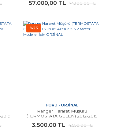
57.000,00 TL
TL
74.100,00 TL
ORJİNAL
%23
FORD - ORJİNAL
ü
Ranger Hararet Müşürü
-2019
(TERMOSTATA GELEN) 2012-2019
 İçin
Arası 2.2-3.2 Motor Modeller İçin
3.500,00 TL
L
4.550,00 TL
ORJİNAL