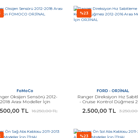
3
%23
FoMoCo
FORD - ORJİNAL
ger Oksijen Sensörü 2012-
Ranger Direksiyon Hız Sabi
2018 Arası Modeller İçin
- Cruise Kontrol Düğmesi 2
FOMOCO ORJİNAL
2016 Arası Modeller İçin OR
.500,00 TL
2.500,00 TL
16.250,00 TL
3.250,00
3
%23