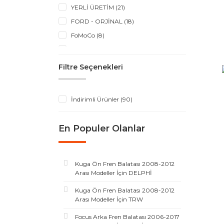
YERLİ ÜRETİM (21)
FORD - ORJİNAL (18)
FoMoCo (8)
BOSCH (3)
DELPHİ (2)
Filtre Seçenekleri
FEBİ (2)
BREMBO (1)
İndirimli Ürünler (90)
DAYCO (1)
ET1 - BERU (1)
En Populer Olanlar
GATES (1)
KALE (1)
MANN (1)
Kuga Ön Fren Balatası 2008-2012
Arası Modeller İçin DELPHİ
OES (1)
SİLBAK (1)
Kuga Ön Fren Balatası 2008-2012
Arası Modeller İçin TRW
SKF (1)
Focus Arka Fren Balatası 2006-2017
TRW (1)