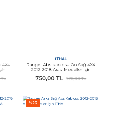
İTHAL
ğ 4X4
Ranger Abs Kablosu Ön Sağ 4X4
çin
2012-2018 Arası Modeller İçin
İTHAL
750,00 TL
 TL
975,00 TL
%23