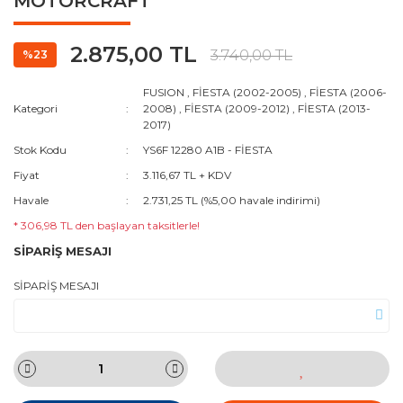
MOTORCRAFT
2.875,00 TL
3.740,00 TL
%23
FUSION
,
FİESTA (2002-2005)
,
FİESTA (2006-
Kategori
2008)
,
FİESTA (2009-2012)
,
FİESTA (2013-
2017)
Stok Kodu
YS6F 12280 A1B - FİESTA
Fiyat
3.116,67 TL + KDV
Havale
2.731,25 TL (%5,00 havale indirimi)
* 306,98 TL den başlayan taksitlerle!
SİPARİŞ MESAJI
SİPARİŞ MESAJI