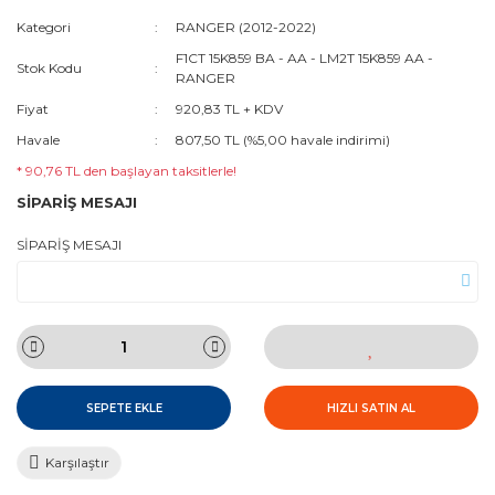
Kategori
RANGER (2012-2022)
F1CT 15K859 BA - AA - LM2T 15K859 AA -
Stok Kodu
RANGER
Fiyat
920,83 TL + KDV
Havale
807,50 TL (%5,00 havale indirimi)
* 90,76 TL den başlayan taksitlerle!
SİPARİŞ MESAJI
SİPARİŞ MESAJI
SEPETE EKLE
HIZLI SATIN AL
Karşılaştır