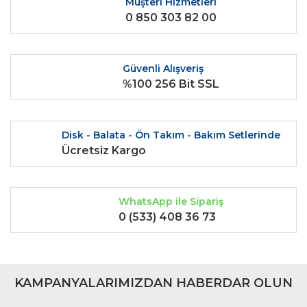
Müşteri Hizmetleri
0 850 303 82 00
Ürün fiyatı diğer sitelerden daha pahalı.
Bu ürüne benzer farklı alternatifler olmalı.
Güvenli Alışveriş
%100 256 Bit SSL
Gönder
Disk - Balata - Ön Takım - Bakım Setlerinde
Ücretsiz Kargo
WhatsApp ile Sipariş
0 (533) 408 36 73
KAMPANYALARIMIZDAN HABERDAR OLUN