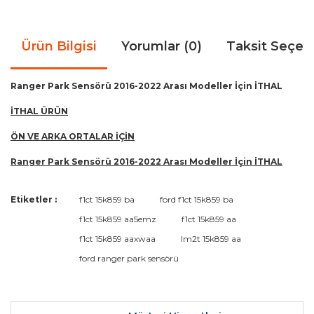
Ürün Bilgisi
Yorumlar (0)
Taksit Seçen
Ranger Park Sensörü 2016-2022 Arası Modeller İçin İTHAL
İTHAL ÜRÜN
ÖN VE ARKA ORTALAR İÇİN
Ranger Park Sensörü 2016-2022 Arası Modeller İçin İTHAL
Bu ürünün fiyat bilgisi, resim, ürün açıklamalarında ve diğer
Etiketler :
f1ct 15k859 ba
ford f1ct 15k859 ba
konularda yetersiz gördüğünüz noktaları öneri formunu
Bu ürüne ilk yorumu siz yapın!
f1ct 15k859 aa5emz
f1ct 15k859 aa
kullanarak tarafımıza iletebilirsiniz.
Görüş ve önerileriniz için teşekkür ederiz.
f1ct 15k859 aaxwaa
lm2t 15k859 aa
ford ranger park sensörü
Yorum Yaz
Ürün resmi kalitesiz, bozuk veya görüntülenemiyor.
Ürün açıklamasında eksik bilgiler bulunuyor.
Ürün bilgilerinde hatalar bulunuyor.