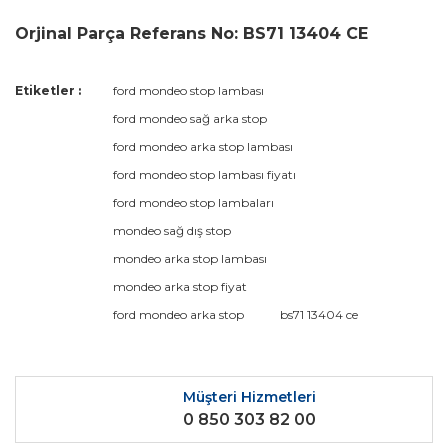
Orjinal Parça Referans No: BS71 13404 CE
Bu ürünün fiyat bilgisi, resim, ürün açıklamalarında ve diğer
Etiketler :
ford mondeo stop lambası
konularda yetersiz gördüğünüz noktaları öneri formunu
Bu ürüne ilk yorumu siz yapın!
ford mondeo sağ arka stop
kullanarak tarafımıza iletebilirsiniz.
Görüş ve önerileriniz için teşekkür ederiz.
ford mondeo arka stop lambası
ford mondeo stop lambası fiyatı
Yorum Yaz
Ürün resmi kalitesiz, bozuk veya görüntülenemiyor.
ford mondeo stop lambaları
Ürün açıklamasında eksik bilgiler bulunuyor.
mondeo sağ dış stop
Ürün bilgilerinde hatalar bulunuyor.
mondeo arka stop lambası
Ürün fiyatı diğer sitelerden daha pahalı.
mondeo arka stop fiyat
Bu ürüne benzer farklı alternatifler olmalı.
ford mondeo arka stop
bs71 13404 ce
Müşteri Hizmetleri
0 850 303 82 00
Gönder