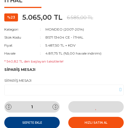
İTHAL
5.065,00 TL
6.585,00 TL
%23
Kategori
MONDEO (2007-2014)
Stok Kodu
BS71 13404 CE - İTHAL
Fiyat
5.487,50 TL + KDV
Havale
4.811,75 TL (%5,00 havale indirimi)
* 540,82 TL den başlayan taksitlerle!
SİPARİŞ MESAJI
SİPARİŞ MESAJI
SEPETE EKLE
HIZLI SATIN AL