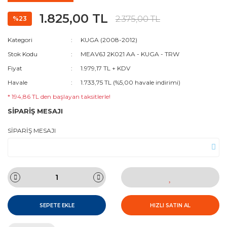
1.825,00 TL
2.375,00 TL
%23
Kategori
KUGA (2008-2012)
Stok Kodu
MEAV6J 2K021 AA - KUGA - TRW
Fiyat
1.979,17 TL + KDV
Havale
1.733,75 TL (%5,00 havale indirimi)
* 194,86 TL den başlayan taksitlerle!
SİPARİŞ MESAJI
SİPARİŞ MESAJI
SEPETE EKLE
HIZLI SATIN AL