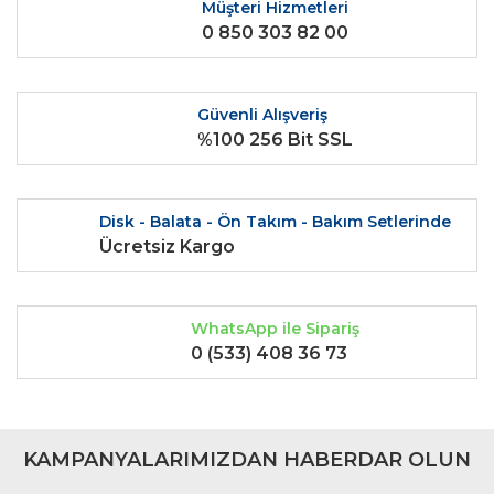
Ürün açıklamasında eksik bilgiler bulunuyor.
Müşteri Hizmetleri
0 850 303 82 00
Ürün bilgilerinde hatalar bulunuyor.
Ürün fiyatı diğer sitelerden daha pahalı.
Bu ürüne benzer farklı alternatifler olmalı.
Güvenli Alışveriş
%100 256 Bit SSL
Disk - Balata - Ön Takım - Bakım Setlerinde
Gönder
Ücretsiz Kargo
WhatsApp ile Sipariş
0 (533) 408 36 73
KAMPANYALARIMIZDAN HABERDAR OLUN