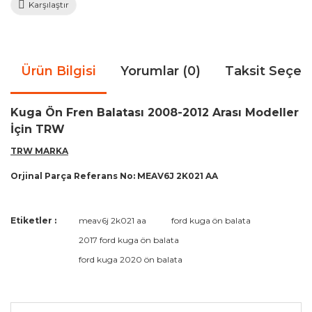
Karşılaştır
Ürün Bilgisi
Yorumlar (0)
Taksit Seçen
Kuga Ön Fren Balatası 2008-2012 Arası Modeller
İçin TRW
TRW MARKA
Orjinal Parça Referans No: MEAV6J 2K021 AA
Bu ürünün fiyat bilgisi, resim, ürün açıklamalarında ve diğer
Etiketler :
meav6j 2k021 aa
ford kuga ön balata
konularda yetersiz gördüğünüz noktaları öneri formunu
Bu ürüne ilk yorumu siz yapın!
2017 ford kuga ön balata
kullanarak tarafımıza iletebilirsiniz.
Görüş ve önerileriniz için teşekkür ederiz.
ford kuga 2020 ön balata
Yorum Yaz
Ürün resmi kalitesiz, bozuk veya görüntülenemiyor.