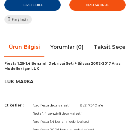
SEPETE EKLE
HIZLI SATIN AL
Karşılaştır
Ürün Bilgisi
Yorumlar (0)
Taksit Seçen
Fiesta 1.25-1.4 Benzinli Debriyaj Seti + Bilyası 2002-2017 Arası
Modeller İçin LUK
LUK MARKA
Bu ürünün fiyat bilgisi, resim, ürün açıklamalarında ve diğer
Etiketler :
ford fiesta debriyaj seti
8v21 7540 a1e
konularda yetersiz gördüğünüz noktaları öneri formunu
Bu ürüne ilk yorumu siz yapın!
fiesta 1.4 benzinli debriyaj seti
kullanarak tarafımıza iletebilirsiniz.
Görüş ve önerileriniz için teşekkür ederiz.
ford fiesta 1.4 benzinli debriyaj seti
ford fiesta 2006 benzinli debriyaj seti