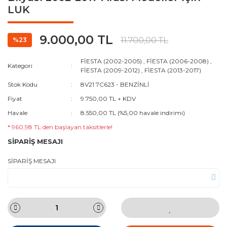
LUK
9.000,00 TL
11.700,00 TL
%23
FİESTA (2002-2005)
,
FİESTA (2006-2008)
,
Kategori
FİESTA (2009-2012)
,
FİESTA (2013-2017)
Stok Kodu
8V21 7C623 - BENZİNLİ
Fiyat
9.750,00 TL + KDV
Havale
8.550,00 TL (%5,00 havale indirimi)
* 960,98 TL den başlayan taksitlerle!
SİPARİŞ MESAJI
SİPARİŞ MESAJI