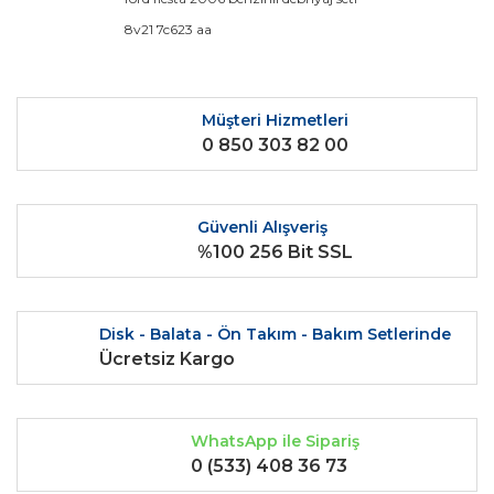
Yorum Yaz
Ürün resmi kalitesiz, bozuk veya görüntülenemiyor.
8v21 7c623 aa
Ürün açıklamasında eksik bilgiler bulunuyor.
Ürün bilgilerinde hatalar bulunuyor.
Ürün fiyatı diğer sitelerden daha pahalı.
Müşteri Hizmetleri
0 850 303 82 00
Bu ürüne benzer farklı alternatifler olmalı.
Güvenli Alışveriş
%100 256 Bit SSL
Gönder
Disk - Balata - Ön Takım - Bakım Setlerinde
Ücretsiz Kargo
WhatsApp ile Sipariş
0 (533) 408 36 73