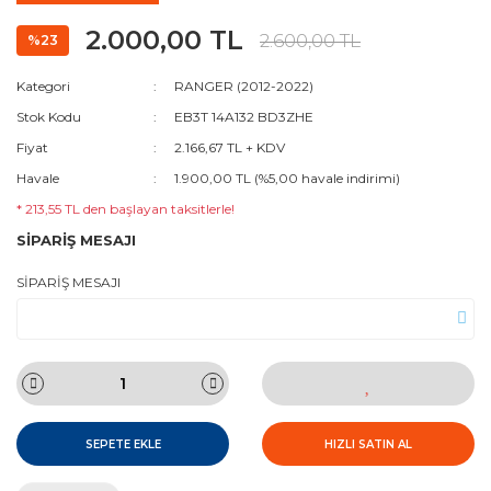
2.000,00 TL
2.600,00 TL
%23
Kategori
RANGER (2012-2022)
Stok Kodu
EB3T 14A132 BD3ZHE
Fiyat
2.166,67 TL + KDV
Havale
1.900,00 TL (%5,00 havale indirimi)
* 213,55 TL den başlayan taksitlerle!
SİPARİŞ MESAJI
SİPARİŞ MESAJI
SEPETE EKLE
HIZLI SATIN AL