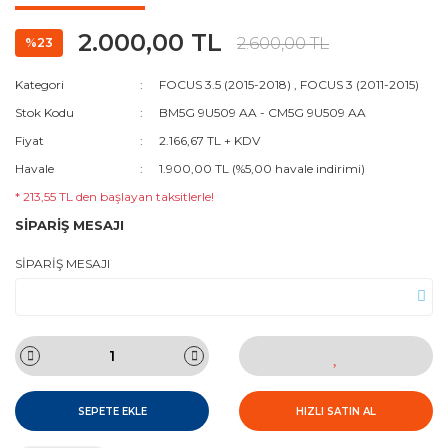
2.000,00 TL
2.600,00 TL
%23
Kategori
FOCUS 3.5 (2015-2018)
,
FOCUS 3 (2011-2015)
Stok Kodu
BM5G 9U509 AA - CM5G 9U509 AA
Fiyat
2.166,67 TL + KDV
Havale
1.900,00 TL (%5,00 havale indirimi)
* 213,55 TL den başlayan taksitlerle!
SİPARİŞ MESAJI
SİPARİŞ MESAJI
SEPETE EKLE
HIZLI SATIN AL