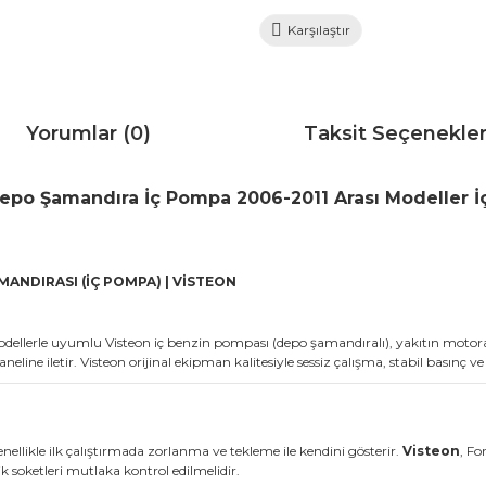
Karşılaştır
Yorumlar (0)
Taksit Seçenekler
Depo Şamandıra İç Pompa 2006-2011 Arası Modeller 
MANDIRASI (İÇ POMPA) | VİSTEON
dellerle uyumlu Visteon iç benzin pompası (depo şamandıralı), yakıtın motora d
neline iletir. Visteon orijinal ekipman kalitesiyle sessiz çalışma, stabil basın
nellikle ilk çalıştırmada zorlanma ve tekleme ile kendini gösterir.
Visteon
, Fo
rik soketleri mutlaka kontrol edilmelidir.