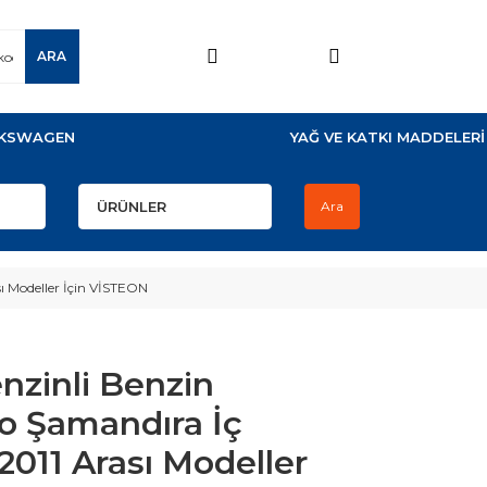
ARA
KSWAGEN
YAĞ VE KATKI MADDELERİ
Ara
ı Modeller İçin VİSTEON
enzinli Benzin
 Şamandıra İç
011 Arası Modeller