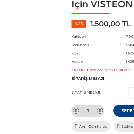
İçin VİSTEON
1.500,00 TL
%23
Kategori
FOC
Stok Kodu
3M51
Fiyat
1.62
Havale
1.42
* 160,16 TL den başlayan taksitlerle!
SİPARİŞ MESAJI
SİPARİŞ MESAJI
SEPE
Aynı Gün Kargo
Stokta 