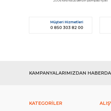
2006 ford focus benzin pompası fiyatı
Ürün resmi kalitesiz, bozuk veya görüntülenemiyo
Ürün açıklamasında eksik bilgiler bulunuyor.
Müşteri Hizmetleri
Ürün bilgilerinde hatalar bulunuyor.
0 850 303 82 00
Ürün fiyatı diğer sitelerden daha pahalı.
Bu ürüne benzer farklı alternatifler olmalı.
KAMPANYALARIMIZDAN HABERDA
KATEGORİLER
ALIŞ