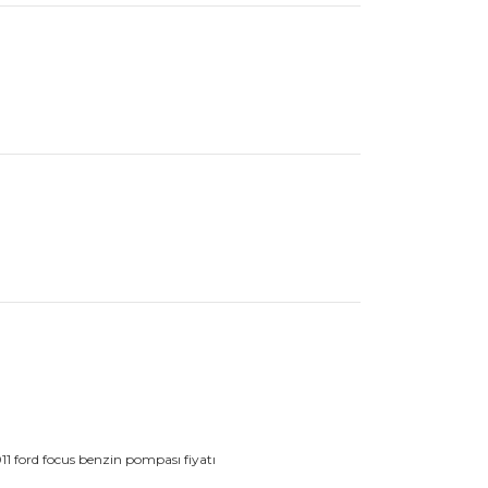
rak tarafımıza iletebilirsiniz.
11 ford focus benzin pompası fiyatı