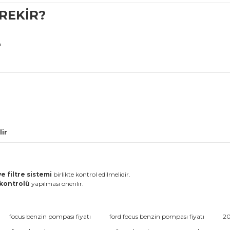
REKİR?
a
lir
 filtre sistemi
birlikte kontrol edilmelidir.
 kontrolü
yapılması önerilir.
da ve diğer konularda yetersiz gördüğünüz noktaları öneri formunu kullana
focus benzin pompası fiyatı
ford focus benzin pompası fiyatı
20