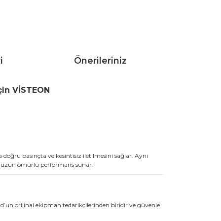
i
Önerileriniz
İçin VİSTEON
oğru basınçta ve kesintisiz iletilmesini sağlar. Aynı
ç ve uzun ömürlü performans sunar.
rd’un orijinal ekipman tedarikçilerinden biridir ve güvenle