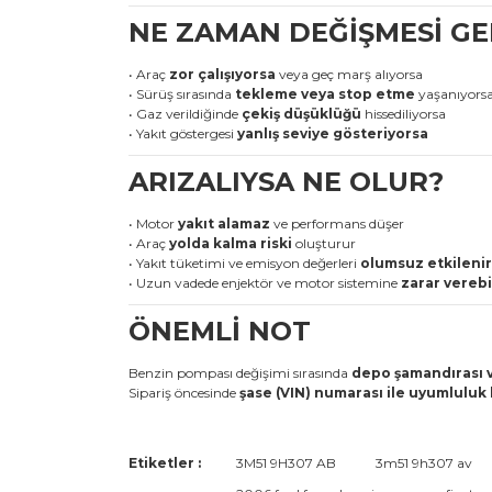
NE ZAMAN DEĞİŞMESİ GE
• Araç
zor çalışıyorsa
veya geç marş alıyorsa
• Sürüş sırasında
tekleme veya stop etme
yaşanıyors
• Gaz verildiğinde
çekiş düşüklüğü
hissediliyorsa
• Yakıt göstergesi
yanlış seviye gösteriyorsa
ARIZALIYSA NE OLUR?
• Motor
yakıt alamaz
ve performans düşer
• Araç
yolda kalma riski
oluşturur
• Yakıt tüketimi ve emisyon değerleri
olumsuz etkilenir
• Uzun vadede enjektör ve motor sistemine
zarar verebi
ÖNEMLİ NOT
Benzin pompası değişimi sırasında
depo şamandırası ve
Sipariş öncesinde
şase (VIN) numarası ile uyumluluk
Bu ürünün fiyat bilgisi, resim, ürün açıklamaların
Etiketler :
3M51 9H307 AB
3m51 9h307 av
Görüş ve önerileriniz için teşekkür ederiz.