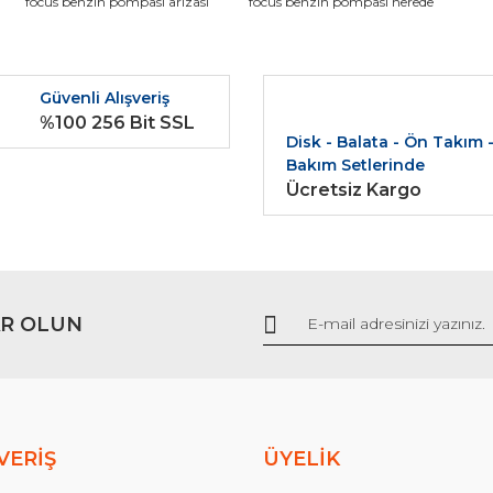
Bu ürüne ilk yorumu siz yapın!
focus benzin pompası arızası
focus benzin pompası nerede
r.
Yorum Yaz
Güvenli Alışveriş
%100 256 Bit SSL
Disk - Balata - Ön Takım 
Bakım Setlerinde
Ücretsiz Kargo
Gönder
R OLUN
VERİŞ
ÜYELİK