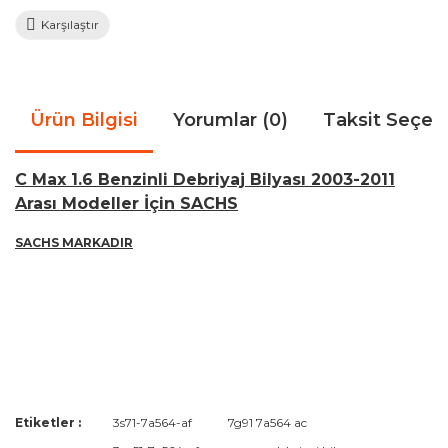
Karşılaştır
Ürün Bilgisi
Yorumlar (0)
Taksit Seçen
C Max 1.6 Benzinli Debriyaj Bilyası 2003-2011
Arası Modeller İçin SACHS
SACHS MARKADIR
Bu ürünün fiyat bilgisi, resim, ürün açıklamalarında ve diğer
Etiketler :
3s71-7a564-af
7g91 7a564 ac
konularda yetersiz gördüğünüz noktaları öneri formunu