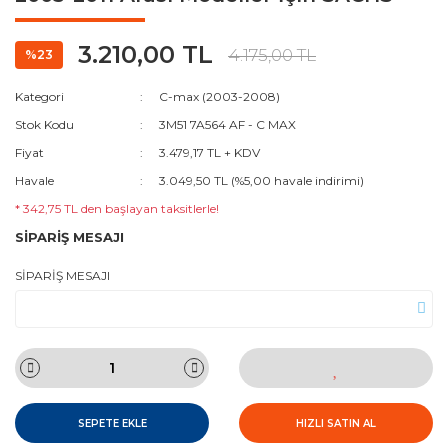
3.210,00 TL
4.175,00 TL
%23
Kategori
C-max (2003-2008)
Stok Kodu
3M51 7A564 AF - C MAX
Fiyat
3.479,17 TL + KDV
Havale
3.049,50 TL (%5,00 havale indirimi)
* 342,75 TL den başlayan taksitlerle!
SİPARİŞ MESAJI
SİPARİŞ MESAJI
SEPETE EKLE
HIZLI SATIN AL