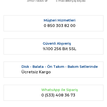
Bu ürüne ilk yorumu siz yapın!
3m51-7a564-af
c max debriyaj bilyası
kullanarak tarafımıza iletebilirsiniz.
Görüş ve önerileriniz için teşekkür ederiz.
Yorum Yaz
Ürün resmi kalitesiz, bozuk veya görüntülenemiyor.
Müşteri Hizmetleri
0 850 303 82 00
Ürün açıklamasında eksik bilgiler bulunuyor.
Ürün bilgilerinde hatalar bulunuyor.
Ürün fiyatı diğer sitelerden daha pahalı.
Güvenli Alışveriş
Bu ürüne benzer farklı alternatifler olmalı.
%100 256 Bit SSL
Disk - Balata - Ön Takım - Bakım Setlerinde
Ücretsiz Kargo
Gönder
WhatsApp ile Sipariş
0 (533) 408 36 73