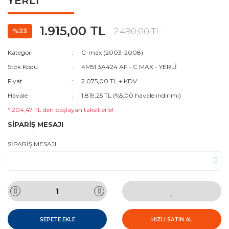
YERLİ
1.915,00 TL
2.490,00 TL
%23
Kategori
C-max (2003-2008)
Stok Kodu
4M51 3A424 AF - C MAX - YERLİ
Fiyat
2.075,00 TL + KDV
Havale
1.819,25 TL (%5,00 havale indirimi)
* 204,47 TL den başlayan taksitlerle!
SİPARİŞ MESAJI
SİPARİŞ MESAJI
SEPETE EKLE
HIZLI SATIN AL