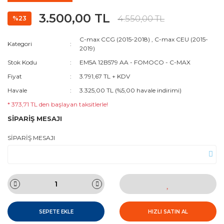
3.500,00 TL
4.550,00 TL
%23
C-max CCG (2015-2018)
,
C-max CEU (2015-
Kategori
2019)
Stok Kodu
EM5A 12B579 AA - FOMOCO - C-MAX
Fiyat
3.791,67 TL + KDV
Havale
3.325,00 TL (%5,00 havale indirimi)
* 373,71 TL den başlayan taksitlerle!
SİPARİŞ MESAJI
SİPARİŞ MESAJI
SEPETE EKLE
HIZLI SATIN AL