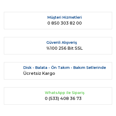
Ürün açıklamasında eksik bilgiler bulunuyor.
Ürün bilgilerinde hatalar bulunuyor.
Ürün fiyatı diğer sitelerden daha pahalı.
Müşteri Hizmetleri
0 850 303 82 00
Bu ürüne benzer farklı alternatifler olmalı.
Güvenli Alışveriş
%100 256 Bit SSL
Gönder
Disk - Balata - Ön Takım - Bakım Setlerinde
Ücretsiz Kargo
WhatsApp ile Sipariş
0 (533) 408 36 73