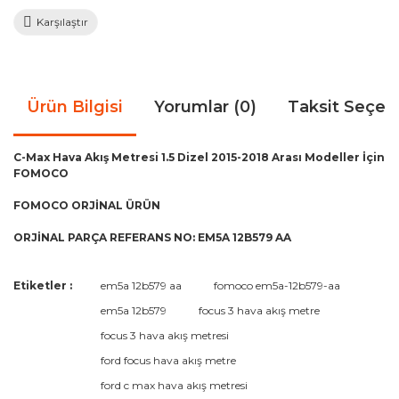
Karşılaştır
Ürün Bilgisi
Yorumlar (0)
Taksit Seçen
C-Max Hava Akış Metresi 1.5 Dizel 2015-2018 Arası Modeller İçin
FOMOCO
FOMOCO ORJİNAL ÜRÜN
ORJİNAL PARÇA REFERANS NO: EM5A 12B579 AA
Bu ürünün fiyat bilgisi, resim, ürün açıklamalarında ve diğer
Etiketler :
em5a 12b579 aa
fomoco em5a-12b579-aa
konularda yetersiz gördüğünüz noktaları öneri formunu
Bu ürüne ilk yorumu siz yapın!
em5a 12b579
focus 3 hava akış metre
kullanarak tarafımıza iletebilirsiniz.
Görüş ve önerileriniz için teşekkür ederiz.
focus 3 hava akış metresi
ford focus hava akış metre
Yorum Yaz
Ürün resmi kalitesiz, bozuk veya görüntülenemiyor.
ford c max hava akış metresi