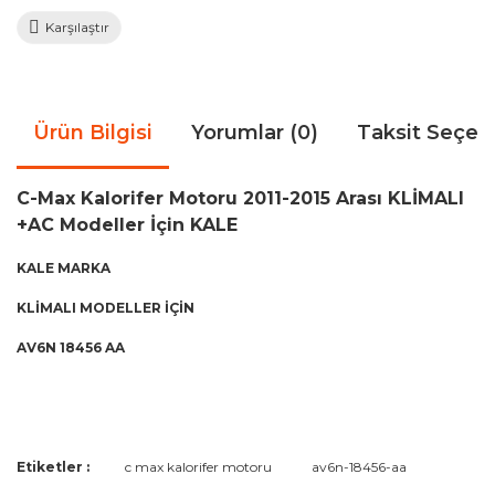
Karşılaştır
Ürün Bilgisi
Yorumlar (0)
Taksit Seçen
C-Max Kalorifer Motoru 2011-2015 Arası KLİMALI
+AC Modeller İçin KALE
KALE MARKA
KLİMALI MODELLER İÇİN
AV6N 18456 AA
Bu ürünün fiyat bilgisi, resim, ürün açıklamalarında ve diğer
Etiketler :
c max kalorifer motoru
av6n-18456-aa
konularda yetersiz gördüğünüz noktaları öneri formunu