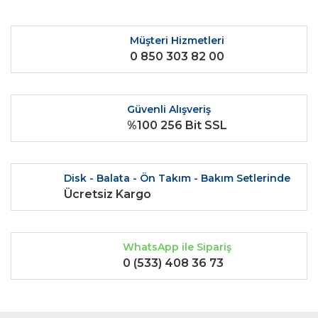
Bu ürüne ilk yorumu siz yapın!
kullanarak tarafımıza iletebilirsiniz.
Görüş ve önerileriniz için teşekkür ederiz.
Müşteri Hizmetleri
Yorum Yaz
0 850 303 82 00
Ürün resmi kalitesiz, bozuk veya görüntülenemiyor.
Ürün açıklamasında eksik bilgiler bulunuyor.
Ürün bilgilerinde hatalar bulunuyor.
Güvenli Alışveriş
Ürün fiyatı diğer sitelerden daha pahalı.
%100 256 Bit SSL
Bu ürüne benzer farklı alternatifler olmalı.
Disk - Balata - Ön Takım - Bakım Setlerinde
Ücretsiz Kargo
Gönder
WhatsApp ile Sipariş
0 (533) 408 36 73