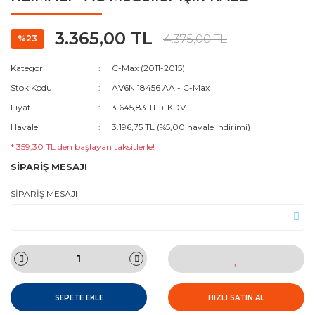
3.365,00 TL
4.375,00 TL
%23
Kategori
C-Max (2011-2015)
Stok Kodu
AV6N 18456 AA - C-Max
Fiyat
3.645,83 TL + KDV
Havale
3.196,75 TL (%5,00 havale indirimi)
* 359,30 TL den başlayan taksitlerle!
SİPARİŞ MESAJI
SİPARİŞ MESAJI
SEPETE EKLE
HIZLI SATIN AL