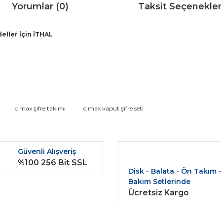
Yorumlar (0)
Taksit Seçenekler
eller İçin İTHAL
da ve diğer konularda yetersiz gördüğünüz noktaları öneri formunu kullana
c max şifre takımı
c max kaput şifre seti
Bu ürüne ilk yorumu siz yapın!
r.
Güvenli Alışveriş
Yorum Yaz
%100 256 Bit SSL
Disk - Balata - Ön Takım 
Bakım Setlerinde
Ücretsiz Kargo