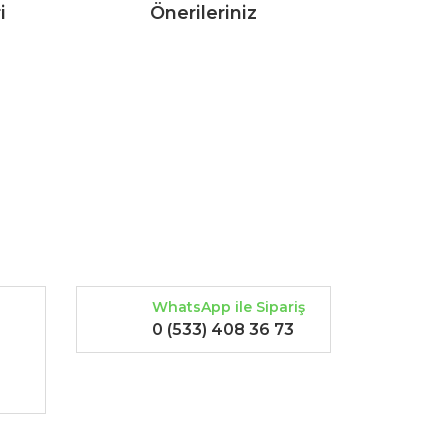
i
Önerileriniz
rak tarafımıza iletebilirsiniz.
WhatsApp ile Sipariş
0 (533) 408 36 73
-