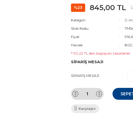
845,00 TL
1
%23
Kategori
C-ma
Stok Kodu
7M5
Fiyat
916,
Havale
802,
* 90,22 TL den başlayan taksitlerle!
SİPARİŞ MESAJI
SİPARİŞ MESAJI
SEPE
Karşılaştır