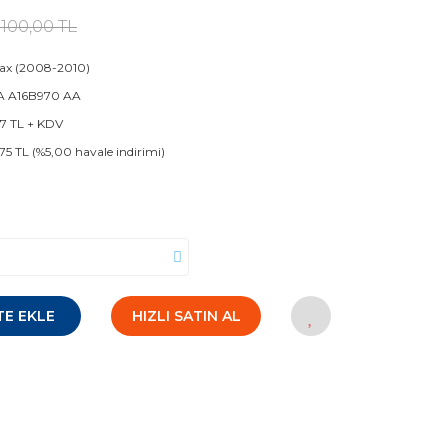
.100,00 TL
x (2008-2010)
A A16B970 AA
67 TL + KDV
75 TL (%5,00 havale indirimi)
TE EKLE
HIZLI SATIN AL