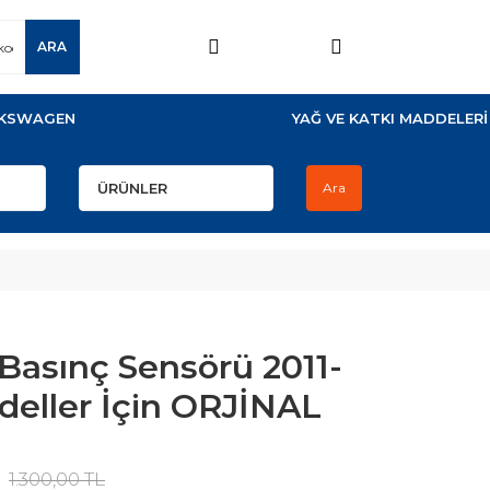
ARA
KSWAGEN
YAĞ VE KATKI MADDELERİ
Ara
Basınç Sensörü 2011-
deller İçin ORJİNAL
1.300,00 TL