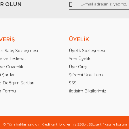
Gönder
R OLUN
VERİŞ
ÜYELİK
li Satış Sözleşmesi
Üyelik Sözleşmesi
 ve Teslimat
Yeni Üyelik
k ve Güvenlik
Üye Girişi
 Şartları
Şifremi Unuttum
e Değişim Şartları
SSS
im Formu
İletişim Bilgilerimiz
© Tüm hakları saklıdır. Kredi kartı bilgileriniz 256bit SSL sertifikası ile korun