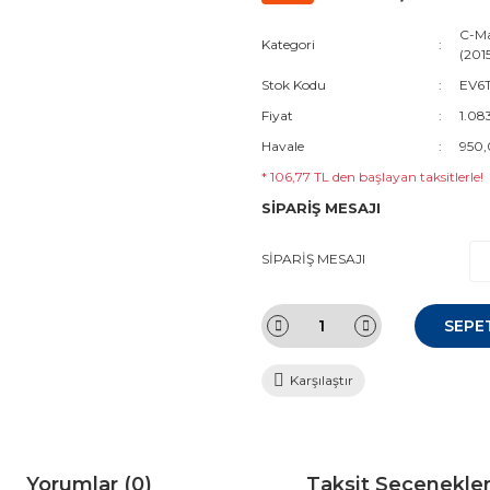
C-Ma
Kategori
(201
Stok Kodu
EV6T
Fiyat
1.08
Havale
950,
* 106,77 TL den başlayan taksitlerle!
SİPARİŞ MESAJI
SİPARİŞ MESAJI
SEPE
Karşılaştır
Yorumlar (0)
Taksit Seçenekler