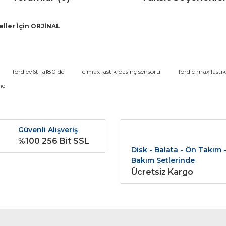
eller İçin ORJİNAL
da ve diğer konularda yetersiz gördüğünüz noktaları öneri formunu kullana
ford ev6t 1a180 dc
c max lastik basınç sensörü
ford c max lasti
Bu ürüne ilk yorumu siz yapın!
me
r.
Yorum Yaz
Güvenli Alışveriş
%100 256 Bit SSL
Disk - Balata - Ön Takım 
Bakım Setlerinde
Ücretsiz Kargo