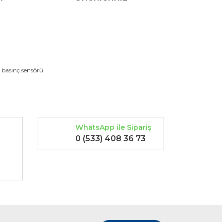
rak tarafımıza iletebilirsiniz.
k basınç sensörü
WhatsApp ile Sipariş
0 (533) 408 36 73
-