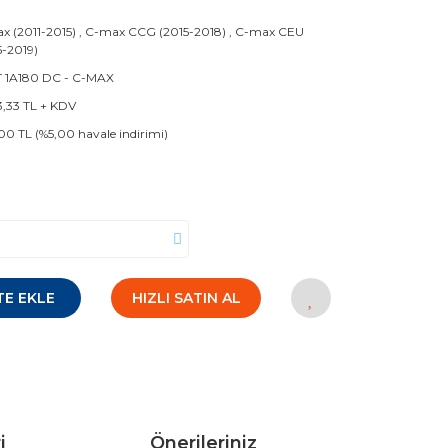
x (2011-2015)
,
C-max CCG (2015-2018)
,
C-max CEU
5-2019)
 1A180 DC - C-MAX
3,33 TL + KDV
00 TL (%5,00 havale indirimi)
TE EKLE
HIZLI SATIN AL
i
Önerileriniz