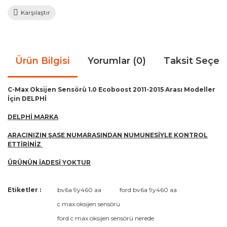
Karşılaştır
Ürün Bilgisi
Yorumlar (0)
Taksit Seçen
C-Max Oksijen Sensörü 1.0 Ecoboost 2011-2015 Arası Modeller
İçin DELPHİ
DELPHİ MARKA
ARACINIZIN ŞASE NUMARASINDAN NUMUNESİYLE KONTROL
ETTİRİNİZ
ÜRÜNÜN İADESİ YOKTUR
Bu ürünün fiyat bilgisi, resim, ürün açıklamalarında ve diğer
Etiketler :
bv6a 9y460 aa
ford bv6a 9y460 aa
konularda yetersiz gördüğünüz noktaları öneri formunu
Bu ürüne ilk yorumu siz yapın!
c max oksijen sensörü
kullanarak tarafımıza iletebilirsiniz.
Görüş ve önerileriniz için teşekkür ederiz.
ford c max oksijen sensörü nerede