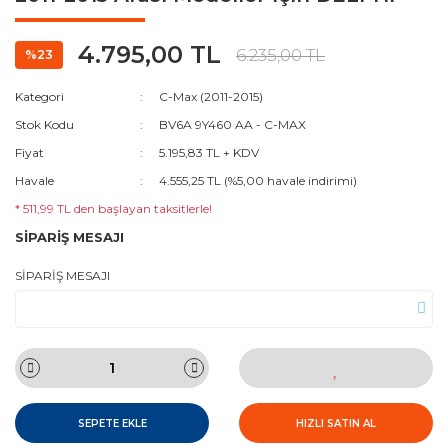
4.795,00 TL
6.235,00 TL
%23
Kategori
C-Max (2011-2015)
Stok Kodu
BV6A 9Y460 AA - C-MAX
Fiyat
5.195,83 TL + KDV
Havale
4.555,25 TL (%5,00 havale indirimi)
* 511,99 TL den başlayan taksitlerle!
SİPARİŞ MESAJI
SİPARİŞ MESAJI
SEPETE EKLE
HIZLI SATIN AL