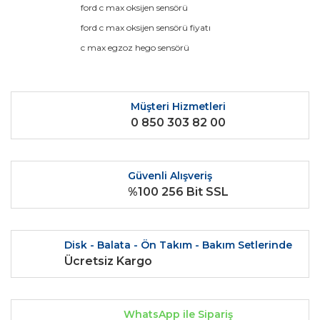
ford c max oksijen sensörü
Yorum Yaz
Ürün resmi kalitesiz, bozuk veya görüntülenemiyor.
ford c max oksijen sensörü fiyatı
Ürün açıklamasında eksik bilgiler bulunuyor.
c max egzoz hego sensörü
Ürün bilgilerinde hatalar bulunuyor.
Ürün fiyatı diğer sitelerden daha pahalı.
Bu ürüne benzer farklı alternatifler olmalı.
Müşteri Hizmetleri
0 850 303 82 00
Güvenli Alışveriş
%100 256 Bit SSL
Gönder
Disk - Balata - Ön Takım - Bakım Setlerinde
Ücretsiz Kargo
WhatsApp ile Sipariş