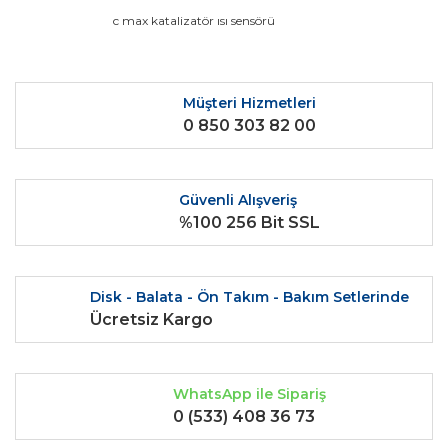
Ürün resmi kalitesiz, bozuk veya görüntülenemiyor.
c max katalizatör ısı sensörü
Ürün açıklamasında eksik bilgiler bulunuyor.
Ürün bilgilerinde hatalar bulunuyor.
Ürün fiyatı diğer sitelerden daha pahalı.
Müşteri Hizmetleri
0 850 303 82 00
Bu ürüne benzer farklı alternatifler olmalı.
Güvenli Alışveriş
%100 256 Bit SSL
Gönder
Disk - Balata - Ön Takım - Bakım Setlerinde
Ücretsiz Kargo
WhatsApp ile Sipariş
0 (533) 408 36 73