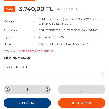
3.740,00 TL
4.865,00 TL
%23
C-Max (2011-2015)
,
C-max CCG (2015-2018)
,
Kategori
C-max CEU (2015-2019)
Stok Kodu
6G91 12B591 DA - DV61 12B591 CA - C-MAX
Fiyat
4.054,17 TL + KDV
Havale
3.553,00 TL (%5,00 havale indirimi)
* 399,34 TL den başlayan taksitlerle!
SİPARİŞ MESAJI
SİPARİŞ MESAJI
SEPETE EKLE
HIZLI SATIN AL