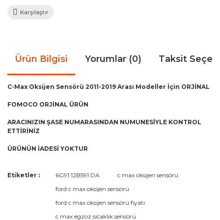
Karşılaştır
Ürün Bilgisi
Yorumlar (0)
Taksit Seçen
C-Max Oksijen Sensörü 2011-2019 Arası Modeller İçin ORJİNAL
FOMOCO ORJİNAL ÜRÜN
ARACINIZIN ŞASE NUMARASINDAN NUMUNESİYLE KONTROL
ETTİRİNİZ
ÜRÜNÜN İADESİ YOKTUR
Bu ürünün fiyat bilgisi, resim, ürün açıklamalarında ve diğer
Etiketler :
6G91 12B591 DA
c max oksijen sensörü
konularda yetersiz gördüğünüz noktaları öneri formunu
Bu ürüne ilk yorumu siz yapın!
ford c max oksijen sensörü
kullanarak tarafımıza iletebilirsiniz.
Görüş ve önerileriniz için teşekkür ederiz.
ford c max oksijen sensörü fiyatı
c max egzoz sıcaklık sensörü
Yorum Yaz