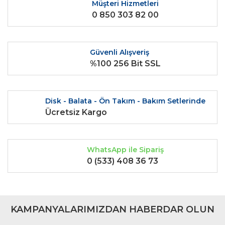
Ürün resmi kalitesiz, bozuk veya görüntülenemiyor.
Müşteri Hizmetleri
0 850 303 82 00
Ürün açıklamasında eksik bilgiler bulunuyor.
Ürün bilgilerinde hatalar bulunuyor.
Ürün fiyatı diğer sitelerden daha pahalı.
Güvenli Alışveriş
Bu ürüne benzer farklı alternatifler olmalı.
%100 256 Bit SSL
Disk - Balata - Ön Takım - Bakım Setlerinde
Ücretsiz Kargo
Gönder
WhatsApp ile Sipariş
0 (533) 408 36 73
KAMPANYALARIMIZDAN HABERDAR OLUN