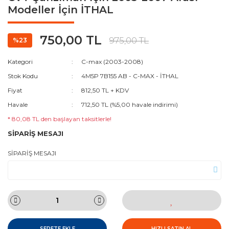
Modeller İçin İTHAL
750,00 TL
975,00 TL
%23
Kategori
C-max (2003-2008)
Stok Kodu
4M5P 7B155 AB - C-MAX - İTHAL
Fiyat
812,50 TL + KDV
Havale
712,50 TL (%5,00 havale indirimi)
* 80,08 TL den başlayan taksitlerle!
SİPARİŞ MESAJI
SİPARİŞ MESAJI
SEPETE EKLE
HIZLI SATIN AL