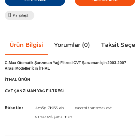
Karşılaştır
Ürün Bilgisi
Yorumlar (0)
Taksit Seçen
C-Max Otomatik Şanzıman Yağ Filtresi CVT Şanzıman İçin 2003-2007
Arası Modeller İçin İTHAL
İTHAL ÜRÜN
CVT ŞANZIMAN YAĞ FİLTRESİ
Bu ürünün fiyat bilgisi, resim, ürün açıklamalarında ve diğer
Etiketler :
4m5p-7b155-ab
castrol transmax cvt
konularda yetersiz gördüğünüz noktaları öneri formunu
Bu ürüne ilk yorumu siz yapın!
c max cvt şanzıman
kullanarak tarafımıza iletebilirsiniz.
Görüş ve önerileriniz için teşekkür ederiz.
Yorum Yaz