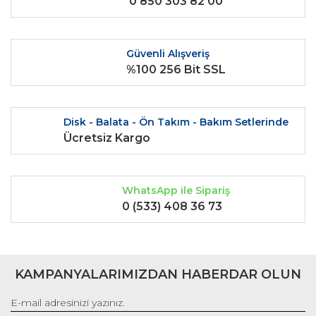
0 850 303 82 00
Ürün fiyatı diğer sitelerden daha pahalı.
Bu ürüne benzer farklı alternatifler olmalı.
Güvenli Alışveriş
%100 256 Bit SSL
Gönder
Disk - Balata - Ön Takım - Bakım Setlerinde
Ücretsiz Kargo
WhatsApp ile Sipariş
0 (533) 408 36 73
KAMPANYALARIMIZDAN HABERDAR OLUN