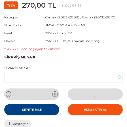
270,00 TL
355,00 TL
%24
Kategori
C-max (2003-2008)
,
C-max (2008-2010)
Stok Kodu
3M5A 13550 AA - C-MAX
Fiyat
295,83 TL + KDV
Havale
256,50 TL (%5,00 havale indirimi)
* 28,83 TL den başlayan taksitlerle!
SİPARİŞ MESAJI
SİPARİŞ MESAJI
SEPETE EKLE
HIZLI SATIN AL
Karşılaştır