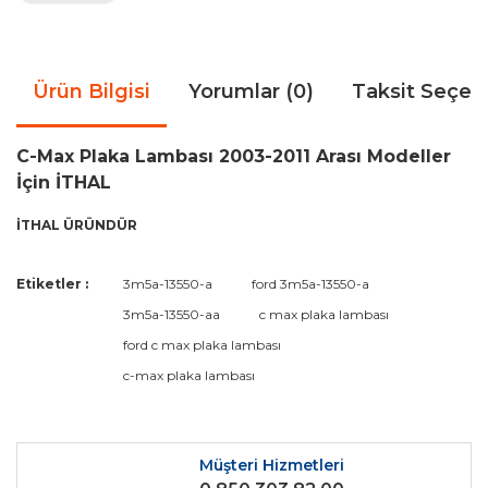
Ürün Bilgisi
Yorumlar (0)
Taksit Seçen
C-Max Plaka Lambası 2003-2011 Arası Modeller
İçin İTHAL
İTHAL ÜRÜNDÜR
Bu ürünün fiyat bilgisi, resim, ürün açıklamalarında ve diğer
Etiketler :
3m5a-13550-a
ford 3m5a-13550-a
konularda yetersiz gördüğünüz noktaları öneri formunu
Bu ürüne ilk yorumu siz yapın!
3m5a-13550-aa
c max plaka lambası
kullanarak tarafımıza iletebilirsiniz.
Görüş ve önerileriniz için teşekkür ederiz.
ford c max plaka lambası
c-max plaka lambası
Yorum Yaz
Ürün resmi kalitesiz, bozuk veya görüntülenemiyor.
Ürün açıklamasında eksik bilgiler bulunuyor.
Ürün bilgilerinde hatalar bulunuyor.
Müşteri Hizmetleri