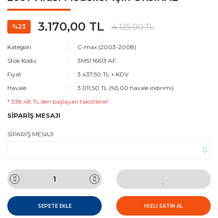
3.170,00 TL
4.125,00 TL
%23
Kategori
C-max (2003-2008)
Stok Kodu
3M51 16613 AF
Fiyat
3.437,50 TL + KDV
Havale
3.011,50 TL (%5,00 havale indirimi)
* 338,48 TL den başlayan taksitlerle!
SİPARİŞ MESAJI
SİPARİŞ MESAJI
SEPETE EKLE
HIZLI SATIN AL