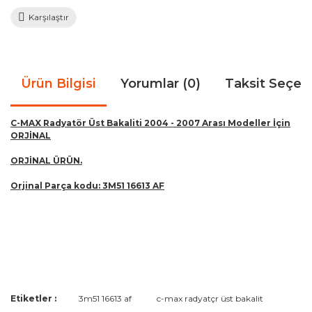
Karşılaştır
Ürün Bilgisi
Yorumlar (0)
Taksit Seçen
C-MAX Radyatör Üst Bakaliti 2004 - 2007 Arası Modeller İçin
ORJİNAL
ORJİNAL ÜRÜN.
Orjinal Parça kodu: 3M51 16613 AF
Bu ürünün fiyat bilgisi, resim, ürün açıklamalarında ve diğer
Etiketler :
3m51 16613 af
c-max radyatçr üst bakalit
konularda yetersiz gördüğünüz noktaları öneri formunu