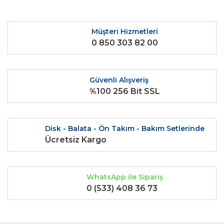
Bu ürüne ilk yorumu siz yapın!
kullanarak tarafımıza iletebilirsiniz.
Görüş ve önerileriniz için teşekkür ederiz.
Müşteri Hizmetleri
Yorum Yaz
0 850 303 82 00
Ürün resmi kalitesiz, bozuk veya görüntülenemiyor.
Ürün açıklamasında eksik bilgiler bulunuyor.
Ürün bilgilerinde hatalar bulunuyor.
Güvenli Alışveriş
Ürün fiyatı diğer sitelerden daha pahalı.
%100 256 Bit SSL
Bu ürüne benzer farklı alternatifler olmalı.
Disk - Balata - Ön Takım - Bakım Setlerinde
Ücretsiz Kargo
Gönder
WhatsApp ile Sipariş
0 (533) 408 36 73