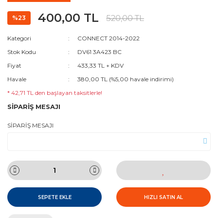
400,00 TL
520,00 TL
%23
Kategori
CONNECT 2014-2022
Stok Kodu
DV61 3A423 BC
Fiyat
433,33 TL + KDV
Havale
380,00 TL (%5,00 havale indirimi)
* 42,71 TL den başlayan taksitlerle!
SİPARİŞ MESAJI
SİPARİŞ MESAJI
SEPETE EKLE
HIZLI SATIN AL