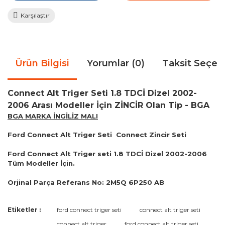
Karşılaştır
Ürün Bilgisi
Yorumlar (0)
Taksit Seçen
Connect Alt Triger Seti 1.8 TDCİ Dizel 2002-
2006 Arası Modeller İçin ZİNCİR Olan Tip - BGA
BGA MARKA İNGİLİZ MALI
Ford Connect Alt Triger Seti Connect Zincir Seti
Ford Connect Alt Triger seti 1.8 TDCİ Dizel 2002-2006
Tüm Modeller İçin.
Orjinal Parça Referans No: 2M5Q 6P250 AB
Bu ürünün fiyat bilgisi, resim, ürün açıklamalarında ve diğer
Etiketler :
ford connect triger seti
connect alt triger seti
konularda yetersiz gördüğünüz noktaları öneri formunu
Bu ürüne ilk yorumu siz yapın!
connect alt triger
ford connect alt triger seti