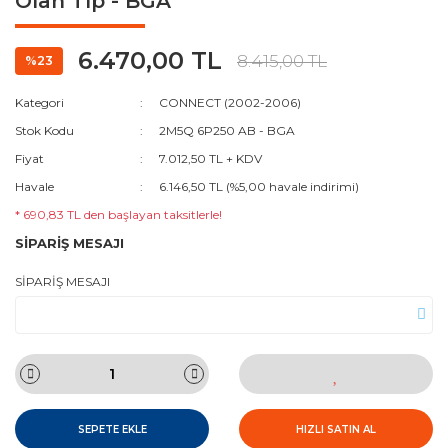
Olan Tip - BGA
6.470,00 TL
8.415,00 TL
%23
Kategori
CONNECT (2002-2006)
Stok Kodu
2M5Q 6P250 AB - BGA
Fiyat
7.012,50 TL + KDV
Havale
6.146,50 TL (%5,00 havale indirimi)
* 690,83 TL den başlayan taksitlerle!
SİPARİŞ MESAJI
SİPARİŞ MESAJI
SEPETE EKLE
HIZLI SATIN AL