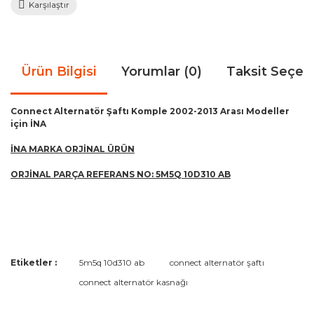
Karşılaştır
Ürün Bilgisi
Yorumlar (0)
Taksit Seçen
Connect Alternatör Şaftı Komple 2002-2013 Arası Modeller
için İNA
İNA MARKA ORJİNAL ÜRÜN
ORJİNAL PARÇA REFERANS NO: 5M5Q 10D310 AB
Bu ürünün fiyat bilgisi, resim, ürün açıklamalarında ve diğer
Etiketler :
5m5q 10d310 ab
connect alternatör şaftı
konularda yetersiz gördüğünüz noktaları öneri formunu
Bu ürüne ilk yorumu siz yapın!
connect alternatör kasnağı
kullanarak tarafımıza iletebilirsiniz.
Görüş ve önerileriniz için teşekkür ederiz.