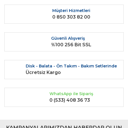
Yorum Yaz
Ürün resmi kalitesiz, bozuk veya görüntülenemiyor.
Müşteri Hizmetleri
0 850 303 82 00
Ürün açıklamasında eksik bilgiler bulunuyor.
Ürün bilgilerinde hatalar bulunuyor.
Ürün fiyatı diğer sitelerden daha pahalı.
Güvenli Alışveriş
Bu ürüne benzer farklı alternatifler olmalı.
%100 256 Bit SSL
Disk - Balata - Ön Takım - Bakım Setlerinde
Ücretsiz Kargo
Gönder
WhatsApp ile Sipariş
0 (533) 408 36 73
KAMPANYALARIMIZDAN HABERDAR OLUN