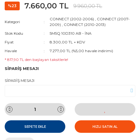
7.660,00 TL
9.960,00 TL
%23
CONNECT (2002-2006)
,
CONNECT (2007-
Kategori
2009)
,
CONNECT (2010-2013)
Stok Kodu
5M5Q 10D310 AB - İNA
Fiyat
8.300,00 TL + KDV
Havale
7.277,00 TL (%5,00 havale indirimi)
* 817,90 TL den başlayan taksitlerle!
SİPARİŞ MESAJI
SİPARİŞ MESAJI
SEPETE EKLE
HIZLI SATIN AL