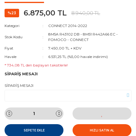
6.875,00 TL
8.940,00 TL
%23
Kategori
CONNECT 2014-2022
8M5A R43102 DB - 8M51 R442A66 EC -
Stok Kodu
FOMOCO - CONNECT
Fiyat
7.450,00 TL + KDV
Havale
6.531,25 TL (%5,00 havale indirimi)
* 734,08 TL den başlayan taksitlerle!
SİPARİŞ MESAJI
SİPARİŞ MESAJI
SEPETE EKLE
HIZLI SATIN AL