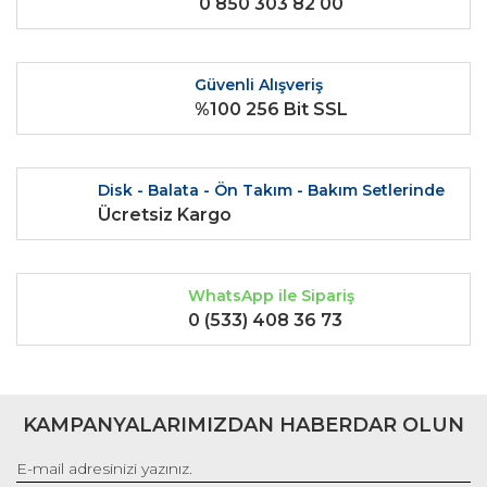
0 850 303 82 00
Ürün bilgilerinde hatalar bulunuyor.
Ürün fiyatı diğer sitelerden daha pahalı.
Bu ürüne benzer farklı alternatifler olmalı.
Güvenli Alışveriş
%100 256 Bit SSL
Disk - Balata - Ön Takım - Bakım Setlerinde
Gönder
Ücretsiz Kargo
WhatsApp ile Sipariş
0 (533) 408 36 73
KAMPANYALARIMIZDAN HABERDAR OLUN