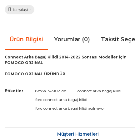
Karşılaştır
Ürün Bilgisi
Yorumlar (0)
Taksit Seçen
Connect Arka Bagaj Kilidi 2014-2022 Sonrası Modeller İçin
FOMOCO ORJİNAL
FOMOCO ORJİNAL ÜRÜNDÜR
Bu ürünün fiyat bilgisi, resim, ürün açıklamalarında ve diğer
Etiketler :
8m5a-r43102-db
connect arka bagaj kilidi
konularda yetersiz gördüğünüz noktaları öneri formunu
Bu ürüne ilk yorumu siz yapın!
ford connect arka bagaj kilidi
kullanarak tarafımıza iletebilirsiniz.
Görüş ve önerileriniz için teşekkür ederiz.
ford connect arka bagaj kilidi açılmıyor
Yorum Yaz
Ürün resmi kalitesiz, bozuk veya görüntülenemiyor.
Ürün açıklamasında eksik bilgiler bulunuyor.
Müşteri Hizmetleri