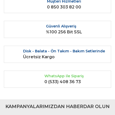
Müşteri Hizmetleri
0 850 303 82 00
Güvenli Alışveriş
%100 256 Bit SSL
Gönder
Disk - Balata - Ön Takım - Bakım Setlerinde
Ücretsiz Kargo
WhatsApp ile Sipariş
0 (533) 408 36 73
KAMPANYALARIMIZDAN HABERDAR OLUN