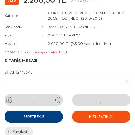
2.200,00 TL
2.860,00 TL
%23
CONNECT (2002-2006)
,
CONNECT (2007-
Kategori
2009)
,
CONNECT (2010-2013)
Stok Kodu
98AG 15052 AB - CONNECT
Fiyat
2.383,33 TL + KDV
Havale
2.090,00 TL (%5,00 havale indirimi)
* 234,90 TL den başlayan taksitlerle!
SİPARİŞ MESAJI
SİPARİŞ MESAJI
SEPETE EKLE
HIZLI SATIN AL
Karşılaştır