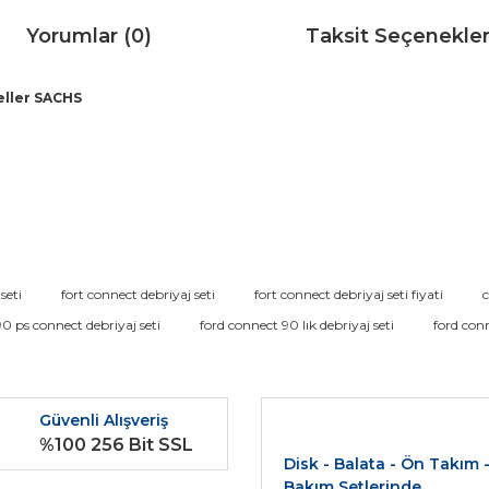
Yorumlar (0)
Taksit Seçenekler
eller SACHS
da ve diğer konularda yetersiz gördüğünüz noktaları öneri formunu kullana
seti
fort connect debriyaj seti
fort connect debriyaj seti fiyati
c
Bu ürüne ilk yorumu siz yapın!
90 ps connect debriyaj seti
ford connect 90 lık debriyaj seti
ford conn
r.
Yorum Yaz
Güvenli Alışveriş
%100 256 Bit SSL
Disk - Balata - Ön Takım 
Bakım Setlerinde