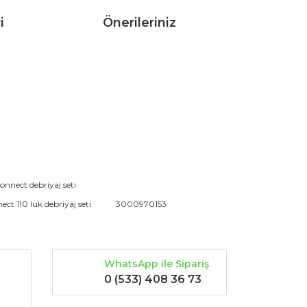
i
Önerileriniz
rak tarafımıza iletebilirsiniz.
onnect debriyaj seti
ect 110 luk debriyaj seti
3000970153
WhatsApp ile Sipariş
0 (533) 408 36 73
-