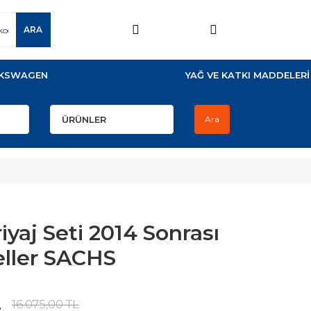
ARA
KSWAGEN
YAĞ VE KATKI MADDELERİ
Ara
yaj Seti 2014 Sonrası
eller SACHS
L
16.075,00 TL