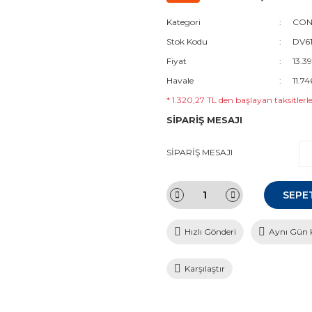
Kategori
CON
Stok Kodu
DV61
Fiyat
13.3
Havale
11.74
* 1.320,27 TL den başlayan taksitlerle
SİPARİŞ MESAJI
SİPARİŞ MESAJI
SEPE
Hızlı Gönderi
Aynı Gün 
Karşılaştır