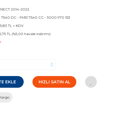
NECT 2014-2022
 7540 DC - FM51 7540 CC - 3000 970 153
95,83 TL + KDV
6,75 TL (%5,00 havale indirimi)
!
TE EKLE
HIZLI SATIN AL
Kargo