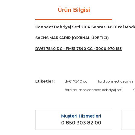
Ürün Bilgisi
Connect Debriyaj Seti 2014 Sonrası 1.6 Dizel Mod
SACHS MARKADIR (ORJİNAL ÜRETİCİ)
DV61 7540 DC - FM51 7540 CC - 3000 970 153
Bu ürünün fiyat bilgisi, resim, ürün açıklamaların
Etiketler :
dv61 7540 dc
ford connect debriyaj 
Görüş ve önerileriniz için teşekkür ederiz.
ford tourneo connect debriyaj seti
Ürün resmi kalitesiz, bozuk veya görüntülenemiyo
Ürün açıklamasında eksik bilgiler bulunuyor.
Müşteri Hizmetleri
Ürün bilgilerinde hatalar bulunuyor.
0 850 303 82 00
Ürün fiyatı diğer sitelerden daha pahalı.
Bu ürüne benzer farklı alternatifler olmalı.