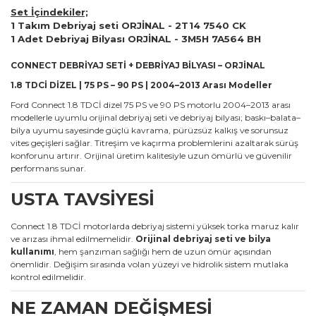
Set İçindekiler;
1 Takım Debriyaj seti ORJİNAL - 2T14 7540 CK
1 Adet Debriyaj Bilyası ORJİNAL - 3M5H 7A564 BH
CONNECT DEBRİYAJ SETİ + DEBRİYAJ BİLYASI – ORJİNAL
1.8 TDCİ DİZEL | 75 PS – 90 PS | 2004–2013 Arası Modeller
Ford Connect 1.8 TDCİ dizel 75 PS ve 90 PS motorlu 2004–2013 arası
modellerle uyumlu orijinal debriyaj seti ve debriyaj bilyası; baskı–balata–
bilya uyumu sayesinde güçlü kavrama, pürüzsüz kalkış ve sorunsuz
vites geçişleri sağlar. Titreşim ve kaçırma problemlerini azaltarak sürüş
konforunu artırır. Orijinal üretim kalitesiyle uzun ömürlü ve güvenilir
performans sunar.
USTA TAVSİYESİ
Connect 1.8 TDCİ motorlarda debriyaj sistemi yüksek torka maruz kalır
ve arızası ihmal edilmemelidir.
Orijinal debriyaj seti ve bilya
kullanımı
, hem şanzıman sağlığı hem de uzun ömür açısından
önemlidir. Değişim sırasında volan yüzeyi ve hidrolik sistem mutlaka
kontrol edilmelidir.
NE ZAMAN DEĞİŞMESİ