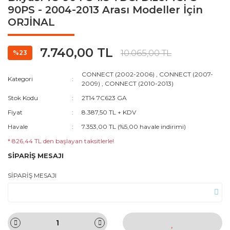
90PS - 2004-2013 Arası Modeller İçin
ORJİNAL
7.740,00 TL
10.065,00 TL
%23
CONNECT (2002-2006)
,
CONNECT (2007-
Kategori
2009)
,
CONNECT (2010-2013)
Stok Kodu
2T14 7C623 GA
Fiyat
8.387,50 TL + KDV
Havale
7.353,00 TL (%5,00 havale indirimi)
* 826,44 TL den başlayan taksitlerle!
SİPARİŞ MESAJI
SİPARİŞ MESAJI