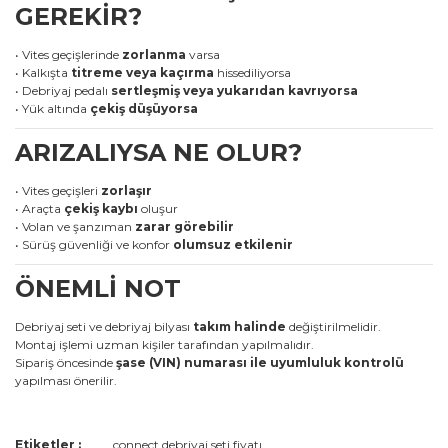
GEREKİR?
• Vites geçişlerinde
zorlanma
varsa
• Kalkışta
titreme veya kaçırma
hissediliyorsa
• Debriyaj pedalı
sertleşmiş veya yukarıdan kavrıyorsa
• Yük altında
çekiş düşüyorsa
ARIZALIYSA NE OLUR?
• Vites geçişleri
zorlaşır
• Araçta
çekiş kaybı
oluşur
• Volan ve şanzıman
zarar görebilir
• Sürüş güvenliği ve konfor
olumsuz etkilenir
ÖNEMLİ NOT
Debriyaj seti ve debriyaj bilyası
takım halinde
değiştirilmelidir.
Montaj işlemi uzman kişiler tarafından yapılmalıdır.
Sipariş öncesinde
şase (VIN) numarası ile uyumluluk kontrolü
yapılması önerilir.
Bu ürünün fiyat bilgisi, resim, ürün açıklamalarında ve diğer
Etiketler :
connect debriyaj seti fiyatı