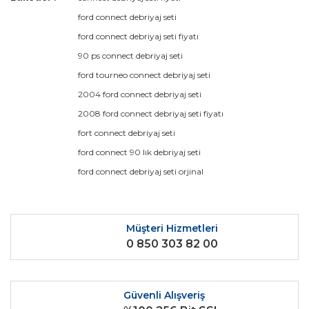
konularda yetersiz gördüğünüz noktaları öneri formunu
ford connect debriyaj seti
kullanarak tarafımıza iletebilirsiniz.
Görüş ve önerileriniz için teşekkür ederiz.
ford connect debriyaj seti fiyatı
valeo
90 ps connect debriyaj seti
valeo marka orjinali bumu bilmiyorum
Ürün resmi kalitesiz, bozuk veya görüntülenemiyor.
ford tourneo connect debriyaj seti
Ürün açıklamasında eksik bilgiler bulunuyor.
hacı koçak | 06/11/2024
2004 ford connect debriyaj seti
Ürün bilgilerinde hatalar bulunuyor.
2008 ford connect debriyaj seti fiyatı
Ürün fiyatı diğer sitelerden daha pahalı.
fort connect debriyaj seti
Yorum Yaz
Bu ürüne benzer farklı alternatifler olmalı.
ford connect 90 lık debriyaj seti
ford connect debriyaj seti orjinal
Müşteri Hizmetleri
Gönder
0 850 303 82 00
Güvenli Alışveriş