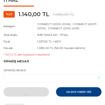
İTHAL
1.140,00 TL
1.485,00 TL
%23
CONNECT (2002-2006)
,
CONNECT (2007-
Kategori
2009)
,
CONNECT (2010-2013)
Stok Kodu
1M51 7A543 AD - İTHAL
Fiyat
1.237,50 TL + KDV
Havale
1.083,00 TL (%5,00 havale indirimi)
* 121,72 TL den başlayan taksitlerle!
SİPARİŞ MESAJI
SİPARİŞ MESAJI
GELİNCE HABER VER