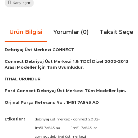
Karşılaştır
Ürün Bilgisi
Yorumlar (0)
Taksit Seçen
Debriyaj Üst Merkezi CONNECT
Connect Debriyaj Üst Merkezi 1.8 TDCİ Dizel 2002-2013
Arası Modeller İçin Tam Uyumludur.
İTHAL ÜRÜNDÜR
Ford Conncet Debriyaj Üst Merkezi Tüm Modeller İçin.
Orjinal Parça Referans No : 1M51 7A543 AD
Bu ürünün fiyat bilgisi, resim, ürün açıklamalarında ve diğer
Etiketler :
debriyaj ust merkez - connect 2002-
konularda yetersiz gördüğünüz noktaları öneri formunu
Bu ürüne ilk yorumu siz yapın!
1m51 7a543 aa
1m51-7a543-ad
kullanarak tarafımıza iletebilirsiniz.
Görüş ve önerileriniz için teşekkür ederiz.
connect debriyaj üst merkezi