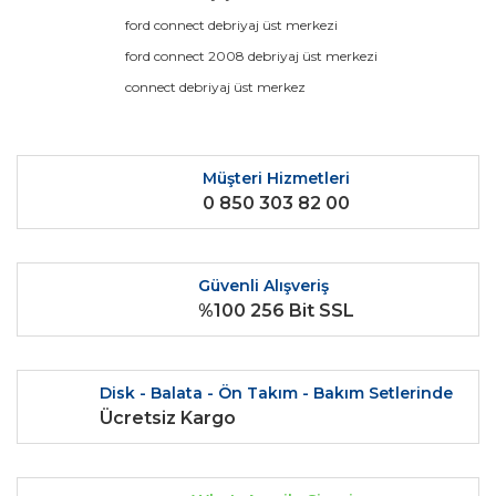
ford connect debriyaj üst merkezi
Yorum Yaz
Ürün resmi kalitesiz, bozuk veya görüntülenemiyor.
ford connect 2008 debriyaj üst merkezi
Ürün açıklamasında eksik bilgiler bulunuyor.
connect debriyaj üst merkez
Ürün bilgilerinde hatalar bulunuyor.
Ürün fiyatı diğer sitelerden daha pahalı.
Bu ürüne benzer farklı alternatifler olmalı.
Müşteri Hizmetleri
0 850 303 82 00
Güvenli Alışveriş
%100 256 Bit SSL
Gönder
Disk - Balata - Ön Takım - Bakım Setlerinde
Ücretsiz Kargo