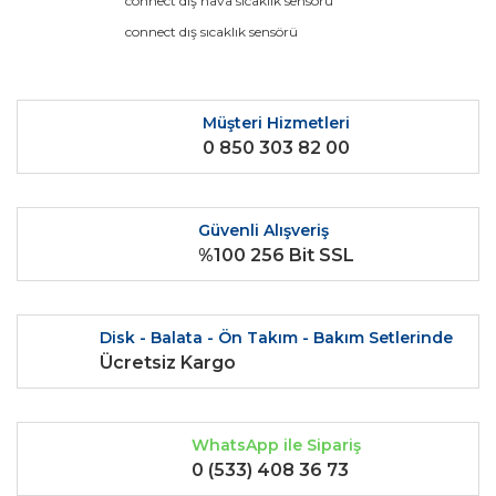
connect dış hava sıcaklık sensörü
kullanarak tarafımıza iletebilirsiniz.
Görüş ve önerileriniz için teşekkür ederiz.
connect dış sıcaklık sensörü
Yorum Yaz
Ürün resmi kalitesiz, bozuk veya görüntülenemiyor.
Ürün açıklamasında eksik bilgiler bulunuyor.
Müşteri Hizmetleri
0 850 303 82 00
Ürün bilgilerinde hatalar bulunuyor.
Ürün fiyatı diğer sitelerden daha pahalı.
Bu ürüne benzer farklı alternatifler olmalı.
Güvenli Alışveriş
%100 256 Bit SSL
Disk - Balata - Ön Takım - Bakım Setlerinde
Gönder
Ücretsiz Kargo
WhatsApp ile Sipariş
0 (533) 408 36 73