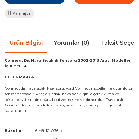
Karşılaştır
Ürün Bilgisi
Yorumlar (0)
Taksit Seçen
Connect Dış Hava Sıcaklık Sensörü 2002-2013 Arası Modeller
İçin HELLA
HELLA MARKA
Connect dış hava sıcaklık sensörü, Ford Connect modelleri ile uyumlu bir
sensör parçasıdır. Araç dışındaki hava sıcaklığını ölçerek klima ve
gösterge sisteminin doğru bilgi vermesine yardımcı olur. Dayanıklı
Connect dış hava sıcaklık sensörü, arızalı parçaların yerine güvenle
kullanılabilir.
Bu ürünün fiyat bilgisi, resim, ürün açıklamalarında ve diğer
Etiketler :
6m5t 10k936 ac
konularda yetersiz gördüğünüz noktaları öneri formunu
Bu ürüne ilk yorumu siz yapın!