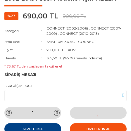
690,00 TL
900,00 TL
%23
CONNECT (2002-2006)
,
CONNECT (2007-
Kategori
2009)
,
CONNECT (2010-2013)
Stok Kodu
6M5T 10K936 AC - CONNECT
Fiyat
750,00 TL + KDV
Havale
655,50 TL (%5,00 havale indirimi)
* 73,67 TL den başlayan taksitlerle!
SİPARİŞ MESAJI
SİPARİŞ MESAJI
SEPETE EKLE
HIZLI SATIN AL