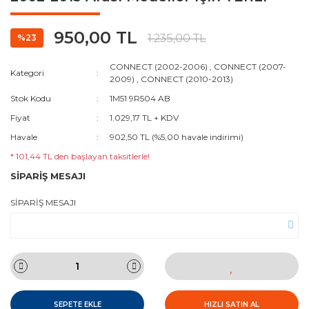
950,00 TL
1.235,00 TL
%23
CONNECT (2002-2006)
,
CONNECT (2007-
Kategori
2009)
,
CONNECT (2010-2013)
Stok Kodu
1M51 9R504 AB
Fiyat
1.029,17 TL + KDV
Havale
902,50 TL (%5,00 havale indirimi)
* 101,44 TL den başlayan taksitlerle!
SİPARİŞ MESAJI
SİPARİŞ MESAJI
SEPETE EKLE
HIZLI SATIN AL