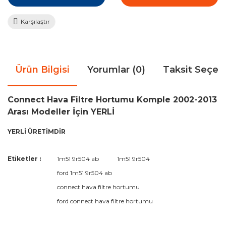
Karşılaştır
Ürün Bilgisi
Yorumlar (0)
Taksit Seçen
Connect Hava Filtre Hortumu Komple 2002-2013
Arası Modeller İçin YERLİ
YERLİ ÜRETİMDİR
Bu ürünün fiyat bilgisi, resim, ürün açıklamalarında ve diğer
Etiketler :
1m51 9r504 ab
1m51 9r504
konularda yetersiz gördüğünüz noktaları öneri formunu
Bu ürüne ilk yorumu siz yapın!
ford 1m51 9r504 ab
kullanarak tarafımıza iletebilirsiniz.
Görüş ve önerileriniz için teşekkür ederiz.
connect hava filtre hortumu
ford connect hava filtre hortumu
Yorum Yaz
Ürün resmi kalitesiz, bozuk veya görüntülenemiyor.
Ürün açıklamasında eksik bilgiler bulunuyor.