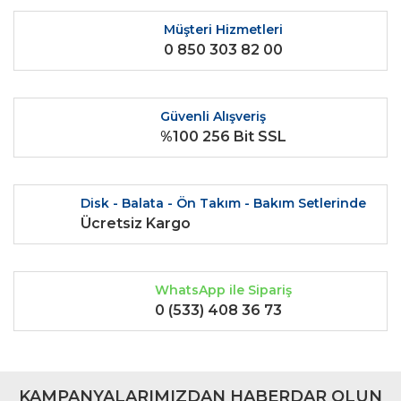
Ürün bilgilerinde hatalar bulunuyor.
Müşteri Hizmetleri
0 850 303 82 00
Ürün fiyatı diğer sitelerden daha pahalı.
Bu ürüne benzer farklı alternatifler olmalı.
Güvenli Alışveriş
%100 256 Bit SSL
Gönder
Disk - Balata - Ön Takım - Bakım Setlerinde
Ücretsiz Kargo
WhatsApp ile Sipariş
0 (533) 408 36 73
KAMPANYALARIMIZDAN HABERDAR OLUN