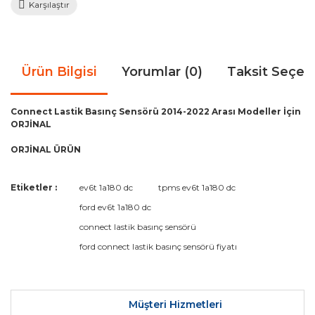
Karşılaştır
Ürün Bilgisi
Yorumlar (0)
Taksit Seçen
Connect Lastik Basınç Sensörü 2014-2022 Arası Modeller İçin
ORJİNAL
ORJİNAL ÜRÜN
Bu ürünün fiyat bilgisi, resim, ürün açıklamalarında ve diğer
Etiketler :
ev6t 1a180 dc
tpms ev6t 1a180 dc
konularda yetersiz gördüğünüz noktaları öneri formunu
Bu ürüne ilk yorumu siz yapın!
ford ev6t 1a180 dc
kullanarak tarafımıza iletebilirsiniz.
Görüş ve önerileriniz için teşekkür ederiz.
connect lastik basınç sensörü
ford connect lastik basınç sensörü fiyatı
Yorum Yaz
Ürün resmi kalitesiz, bozuk veya görüntülenemiyor.
Ürün açıklamasında eksik bilgiler bulunuyor.
Ürün bilgilerinde hatalar bulunuyor.
Müşteri Hizmetleri