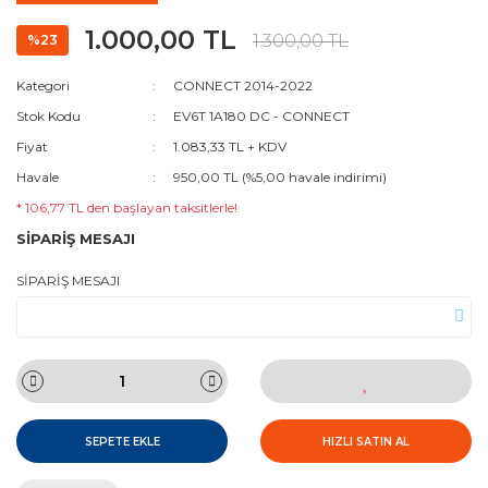
1.000,00 TL
1.300,00 TL
%23
Kategori
CONNECT 2014-2022
Stok Kodu
EV6T 1A180 DC - CONNECT
Fiyat
1.083,33 TL + KDV
Havale
950,00 TL (%5,00 havale indirimi)
* 106,77 TL den başlayan taksitlerle!
SİPARİŞ MESAJI
SİPARİŞ MESAJI
SEPETE EKLE
HIZLI SATIN AL