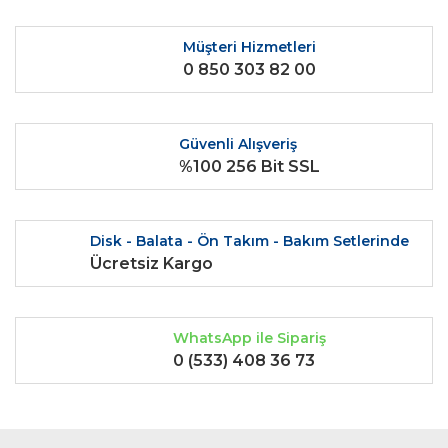
Ürün fiyatı diğer sitelerden daha pahalı.
Bu ürüne benzer farklı alternatifler olmalı.
Müşteri Hizmetleri
0 850 303 82 00
Güvenli Alışveriş
%100 256 Bit SSL
Gönder
Disk - Balata - Ön Takım - Bakım Setlerinde
Ücretsiz Kargo
WhatsApp ile Sipariş
0 (533) 408 36 73