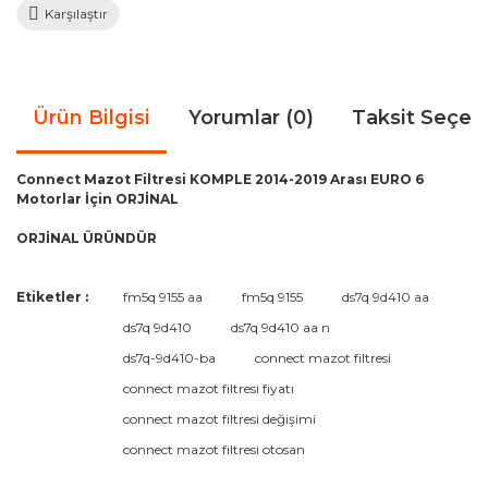
Karşılaştır
Ürün Bilgisi
Yorumlar (0)
Taksit Seçen
Connect Mazot Filtresi KOMPLE 2014-2019 Arası EURO 6
Motorlar İçin ORJİNAL
ORJİNAL ÜRÜNDÜR
Bu ürünün fiyat bilgisi, resim, ürün açıklamalarında ve diğer
Etiketler :
fm5q 9155 aa
fm5q 9155
ds7q 9d410 aa
konularda yetersiz gördüğünüz noktaları öneri formunu
Bu ürüne ilk yorumu siz yapın!
ds7q 9d410
ds7q 9d410 aa n
kullanarak tarafımıza iletebilirsiniz.
Görüş ve önerileriniz için teşekkür ederiz.
ds7q-9d410-ba
connect mazot filtresi
connect mazot filtresi fiyatı
Yorum Yaz
Ürün resmi kalitesiz, bozuk veya görüntülenemiyor.
connect mazot filtresi değişimi
Ürün açıklamasında eksik bilgiler bulunuyor.
connect mazot filtresi otosan
Ürün bilgilerinde hatalar bulunuyor.