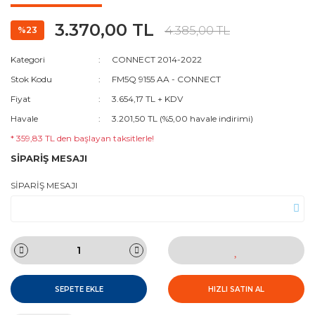
3.370,00 TL
4.385,00 TL
%23
Kategori
CONNECT 2014-2022
Stok Kodu
FM5Q 9155 AA - CONNECT
Fiyat
3.654,17 TL + KDV
Havale
3.201,50 TL (%5,00 havale indirimi)
* 359,83 TL den başlayan taksitlerle!
SİPARİŞ MESAJI
SİPARİŞ MESAJI
SEPETE EKLE
HIZLI SATIN AL