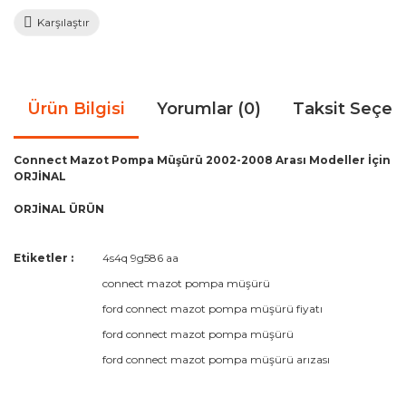
Karşılaştır
Ürün Bilgisi
Yorumlar (0)
Taksit Seçen
Connect Mazot Pompa Müşürü 2002-2008 Arası Modeller İçin
ORJİNAL
ORJİNAL ÜRÜN
Bu ürünün fiyat bilgisi, resim, ürün açıklamalarında ve diğer
Etiketler :
4s4q 9g586 aa
konularda yetersiz gördüğünüz noktaları öneri formunu
Bu ürüne ilk yorumu siz yapın!
connect mazot pompa müşürü
kullanarak tarafımıza iletebilirsiniz.
Görüş ve önerileriniz için teşekkür ederiz.
ford connect mazot pompa müşürü fiyatı
ford connect mazot pompa müşürü
Yorum Yaz
Ürün resmi kalitesiz, bozuk veya görüntülenemiyor.
ford connect mazot pompa müşürü arızası
Ürün açıklamasında eksik bilgiler bulunuyor.
Ürün bilgilerinde hatalar bulunuyor.