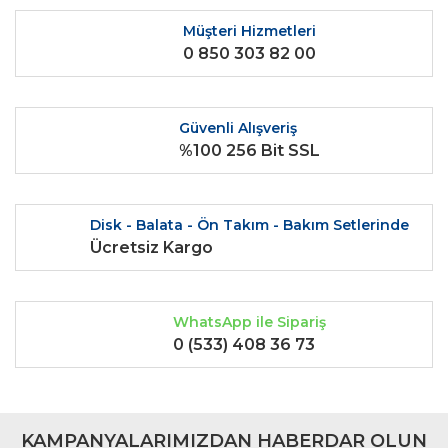
Ürün fiyatı diğer sitelerden daha pahalı.
Müşteri Hizmetleri
0 850 303 82 00
Bu ürüne benzer farklı alternatifler olmalı.
Güvenli Alışveriş
%100 256 Bit SSL
Gönder
Disk - Balata - Ön Takım - Bakım Setlerinde
Ücretsiz Kargo
WhatsApp ile Sipariş
0 (533) 408 36 73
KAMPANYALARIMIZDAN HABERDAR OLUN