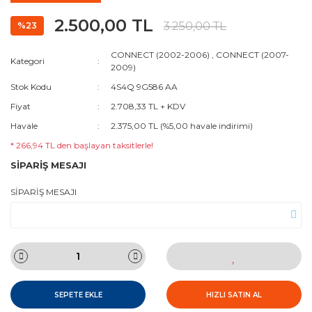
2.500,00 TL
3.250,00 TL
%23
CONNECT (2002-2006)
,
CONNECT (2007-
Kategori
2009)
Stok Kodu
4S4Q 9G586 AA
Fiyat
2.708,33 TL + KDV
Havale
2.375,00 TL (%5,00 havale indirimi)
* 266,94 TL den başlayan taksitlerle!
SİPARİŞ MESAJI
SİPARİŞ MESAJI
SEPETE EKLE
HIZLI SATIN AL