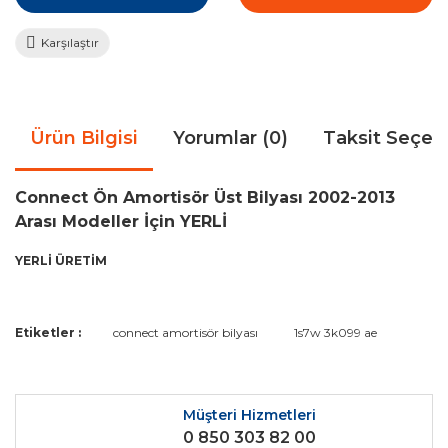
Karşılaştır
Ürün Bilgisi
Yorumlar (0)
Taksit Seçen
Connect Ön Amortisör Üst Bilyası 2002-2013
Arası Modeller İçin YERLİ
YERLİ ÜRETİM
Bu ürünün fiyat bilgisi, resim, ürün açıklamalarında ve diğer
Etiketler :
connect amortisör bilyası
1s7w 3k099 ae
konularda yetersiz gördüğünüz noktaları öneri formunu
Bu ürüne ilk yorumu siz yapın!
kullanarak tarafımıza iletebilirsiniz.
Görüş ve önerileriniz için teşekkür ederiz.
Müşteri Hizmetleri
Yorum Yaz
0 850 303 82 00
Ürün resmi kalitesiz, bozuk veya görüntülenemiyor.