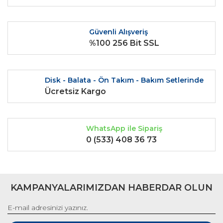
Ürün açıklamasında eksik bilgiler bulunuyor.
Ürün bilgilerinde hatalar bulunuyor.
Güvenli Alışveriş
Ürün fiyatı diğer sitelerden daha pahalı.
%100 256 Bit SSL
Bu ürüne benzer farklı alternatifler olmalı.
Disk - Balata - Ön Takım - Bakım Setlerinde
Ücretsiz Kargo
Gönder
WhatsApp ile Sipariş
0 (533) 408 36 73
KAMPANYALARIMIZDAN HABERDAR OLUN