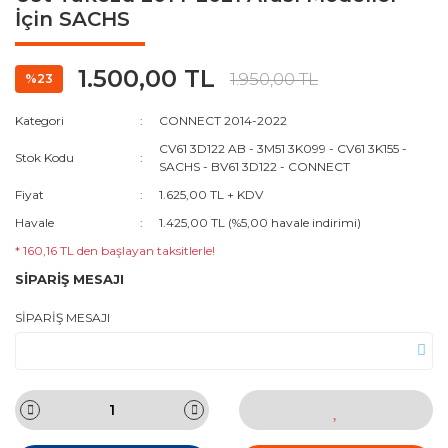
İçin SACHS
1.500,00 TL
1.950,00 TL
%23
Kategori
CONNECT 2014-2022
CV61 3D122 AB - 3M51 3K099 - CV61 3K155 -
Stok Kodu
SACHS - BV61 3D122 - CONNECT
Fiyat
1.625,00 TL + KDV
Havale
1.425,00 TL (%5,00 havale indirimi)
* 160,16 TL den başlayan taksitlerle!
SİPARİŞ MESAJI
SİPARİŞ MESAJI