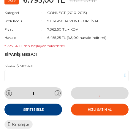
6.795,00 TL
8.835,00 TL
%23
Kategori
CONNECT (2010-2013)
Stok Kodu
9T16 8150 ACZHNT - ORJİNAL
Fiyat
7.362,50 TL + KDV
Havale
6.455,25 TL (%5,00 havale indirimi)
* 725,54 TL den başlayan taksitlerle!
SİPARİŞ MESAJI
SİPARİŞ MESAJI
SEPETE EKLE
HIZLI SATIN AL
Karşılaştır