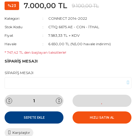
7.000,00 TL
9.100,00 TL
%23
Kategori
CONNECT 2014-2022
Stok Kodu
CT1Q 6675 AE - CON - İTHAL
Fiyat
7.583,33 TL + KDV
Havale
6.650,00 TL (%5,00 havale indirimi)
* 747,42 TL den başlayan taksitlerle!
SİPARİŞ MESAJI
SİPARİŞ MESAJI
SEPETE EKLE
HIZLI SATIN AL
Karşılaştır