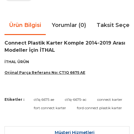
Ürün Bilgisi
Yorumlar (0)
Taksit Seçen
Connect Plastik Karter Komple 2014-2019 Arası
Modeller İçin İTHAL
İTHAL ÜRÜN
Orjinal Parça Referans No: CT1Q 6675 AE
Bu ürünün fiyat bilgisi, resim, ürün açıklamalarında ve diğer
Etiketler :
ct1q 6675 ae
ct1q-6675-ac
connect karter
konularda yetersiz gördüğünüz noktaları öneri formunu
Bu ürüne ilk yorumu siz yapın!
fort connect karter
ford connect plastik karter
kullanarak tarafımıza iletebilirsiniz.
Görüş ve önerileriniz için teşekkür ederiz.
Yorum Yaz
Ürün resmi kalitesiz, bozuk veya görüntülenemiyor.
Müşteri Hizmetleri