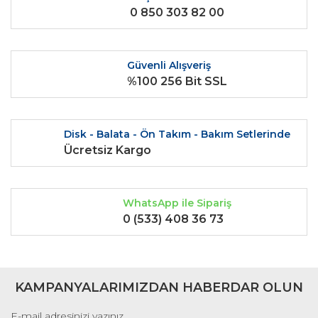
0 850 303 82 00
Ürün açıklamasında eksik bilgiler bulunuyor.
Ürün bilgilerinde hatalar bulunuyor.
Ürün fiyatı diğer sitelerden daha pahalı.
Güvenli Alışveriş
Bu ürüne benzer farklı alternatifler olmalı.
%100 256 Bit SSL
Disk - Balata - Ön Takım - Bakım Setlerinde
Ücretsiz Kargo
Gönder
WhatsApp ile Sipariş
0 (533) 408 36 73
KAMPANYALARIMIZDAN HABERDAR OLUN