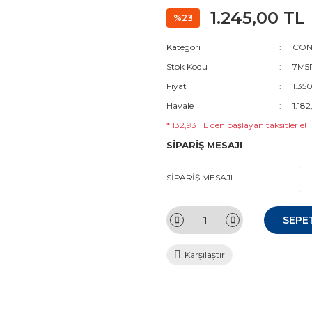
1.245,00 TL
%23
Kategori
CON
Stok Kodu
7M5
Fiyat
1.35
Havale
1.182
* 132,93 TL den başlayan taksitlerle!
SİPARİŞ MESAJI
SİPARİŞ MESAJI
SEPE
Karşılaştır