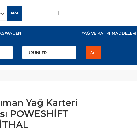
ARA
KSWAGEN
YAĞ VE KATKI MADDELERİ
Ara
L
ıman Yağ Karteri
ası POWESHİFT
 İTHAL