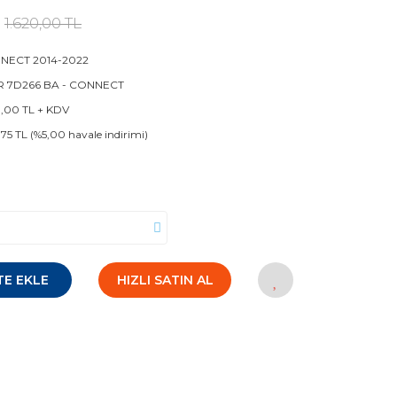
1.620,00 TL
NECT 2014-2022
R 7D266 BA - CONNECT
0,00 TL + KDV
,75 TL (%5,00 havale indirimi)
TE EKLE
HIZLI SATIN AL