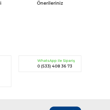
i
Önerileriniz
rak tarafımıza iletebilirsiniz.
WhatsApp ile Sipariş
0 (533) 408 36 73
-