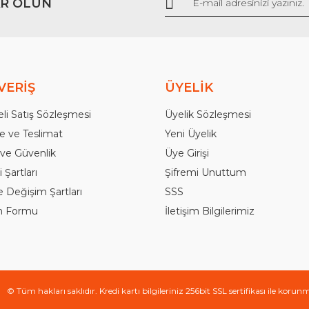
R OLUN
Gönder
VERİŞ
ÜYELİK
li Satış Sözleşmesi
Üyelik Sözleşmesi
 ve Teslimat
Yeni Üyelik
k ve Güvenlik
Üye Girişi
 Şartları
Şifremi Unuttum
e Değişim Şartları
SSS
im Formu
İletişim Bilgilerimiz
© Tüm hakları saklıdır. Kredi kartı bilgileriniz 256bit SSL sertifikası ile korun