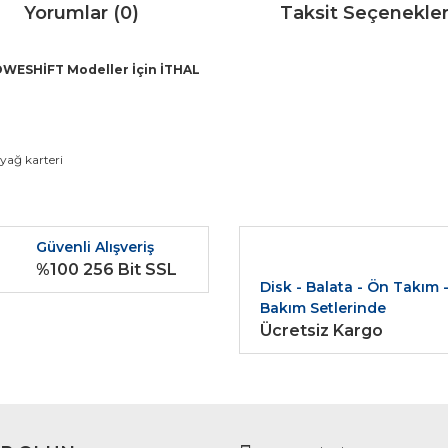
Yorumlar (0)
Taksit Seçenekler
OWESHİFT Modeller İçin İTHAL
da ve diğer konularda yetersiz gördüğünüz noktaları öneri formunu kullana
yağ karteri
Bu ürüne ilk yorumu siz yapın!
r.
Güvenli Alışveriş
Yorum Yaz
%100 256 Bit SSL
Disk - Balata - Ön Takım 
Bakım Setlerinde
Ücretsiz Kargo