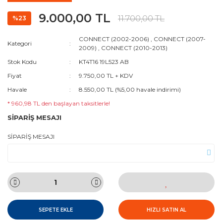
9.000,00 TL
11.700,00 TL
%23
CONNECT (2002-2006)
,
CONNECT (2007-
Kategori
2009)
,
CONNECT (2010-2013)
Stok Kodu
KT4T16 19L523 AB
Fiyat
9.750,00 TL + KDV
Havale
8.550,00 TL (%5,00 havale indirimi)
* 960,98 TL den başlayan taksitlerle!
SİPARİŞ MESAJI
SİPARİŞ MESAJI
SEPETE EKLE
HIZLI SATIN AL