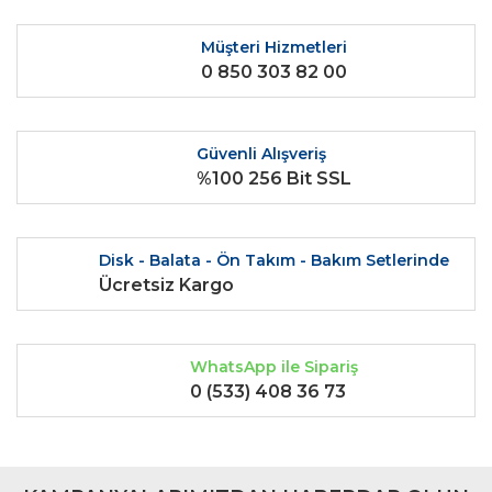
Ürün bilgilerinde hatalar bulunuyor.
Ürün fiyatı diğer sitelerden daha pahalı.
Müşteri Hizmetleri
0 850 303 82 00
Bu ürüne benzer farklı alternatifler olmalı.
Güvenli Alışveriş
%100 256 Bit SSL
Gönder
Disk - Balata - Ön Takım - Bakım Setlerinde
Ücretsiz Kargo
WhatsApp ile Sipariş
0 (533) 408 36 73