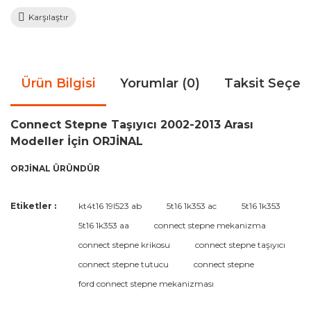
Karşılaştır
Ürün Bilgisi
Yorumlar (0)
Taksit Seçen
Connect Stepne Taşıyıcı 2002-2013 Arası
Modeller İçin ORJİNAL
ORJİNAL ÜRÜNDÜR
Bu ürünün fiyat bilgisi, resim, ürün açıklamalarında ve diğer
Etiketler :
kt4t16 19l523 ab
5t16 1k353 ac
5t16 1k353
konularda yetersiz gördüğünüz noktaları öneri formunu
Bu ürüne ilk yorumu siz yapın!
5t16 1k353 aa
connect stepne mekanizma
kullanarak tarafımıza iletebilirsiniz.
Görüş ve önerileriniz için teşekkür ederiz.
connect stepne krikosu
connect stepne taşıyıcı
connect stepne tutucu
connect stepne
Yorum Yaz
Ürün resmi kalitesiz, bozuk veya görüntülenemiyor.
ford connect stepne mekanizması
Ürün açıklamasında eksik bilgiler bulunuyor.