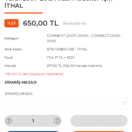
İTHAL
650,00 TL
845,00 TL
%23
CONNECT (2007-2009)
,
CONNECT (2010-
Kategori
2013)
Stok Kodu
6T16 V26801 AB - İTHAL
Fiyat
704,17 TL + KDV
Havale
617,50 TL (%5,00 havale indirimi)
* 69,40 TL den başlayan taksitlerle!
SİPARİŞ MESAJI
SİPARİŞ MESAJI