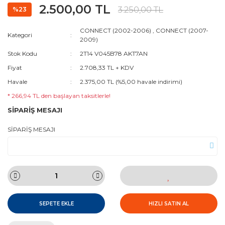
2.500,00 TL
3.250,00 TL
%23
CONNECT (2002-2006)
,
CONNECT (2007-
Kategori
2009)
Stok Kodu
2T14 V045B78 AKT7AN
Fiyat
2.708,33 TL + KDV
Havale
2.375,00 TL (%5,00 havale indirimi)
* 266,94 TL den başlayan taksitlerle!
SİPARİŞ MESAJI
SİPARİŞ MESAJI
SEPETE EKLE
HIZLI SATIN AL