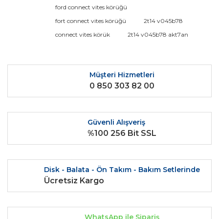
konularda yetersiz gördüğünüz noktaları öneri formunu
Bu ürüne ilk yorumu siz yapın!
ford connect vites körüğü
kullanarak tarafımıza iletebilirsiniz.
Görüş ve önerileriniz için teşekkür ederiz.
fort connect vites körüğü
2t14 v045b78
connect vites körük
2t14 v045b78 akt7an
Yorum Yaz
Ürün resmi kalitesiz, bozuk veya görüntülenemiyor.
Ürün açıklamasında eksik bilgiler bulunuyor.
Ürün bilgilerinde hatalar bulunuyor.
Müşteri Hizmetleri
0 850 303 82 00
Ürün fiyatı diğer sitelerden daha pahalı.
Bu ürüne benzer farklı alternatifler olmalı.
Güvenli Alışveriş
%100 256 Bit SSL
Gönder
Disk - Balata - Ön Takım - Bakım Setlerinde
Ücretsiz Kargo
WhatsApp ile Sipariş