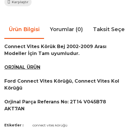
Karşılaştır
Ürün Bilgisi
Yorumlar (0)
Taksit Seçen
Connect Vites Körük Bej 2002-2009 Arası
Modeller İçin Tam uyumludur.
ORJİNAL ÜRÜN
Ford Connect Vites Körüğü, Connect Vites Kol
Körüğü
Orjinal Parça Referans No: 2T14 V045B78
AKT7AN
Bu ürünün fiyat bilgisi, resim, ürün açıklamalarında ve diğer
Etiketler :
connect vites körüğü