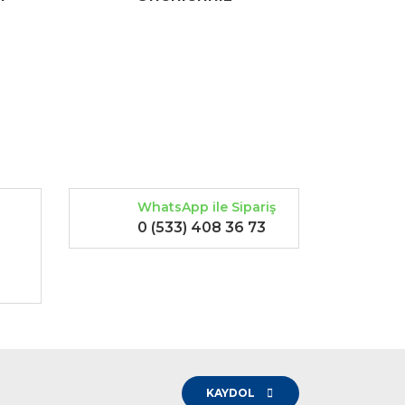
rak tarafımıza iletebilirsiniz.
WhatsApp ile Sipariş
0 (533) 408 36 73
-
KAYDOL