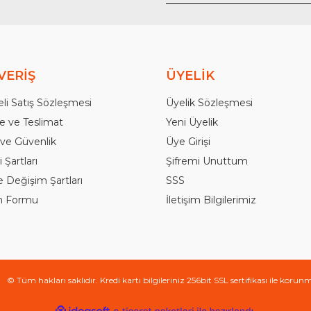
Gönder
VERİŞ
ÜYELİK
li Satış Sözleşmesi
Üyelik Sözleşmesi
 ve Teslimat
Yeni Üyelik
k ve Güvenlik
Üye Girişi
 Şartları
Şifremi Unuttum
e Değişim Şartları
SSS
im Formu
İletişim Bilgilerimiz
© Tüm hakları saklıdır. Kredi kartı bilgileriniz 256bit SSL sertifikası ile korun