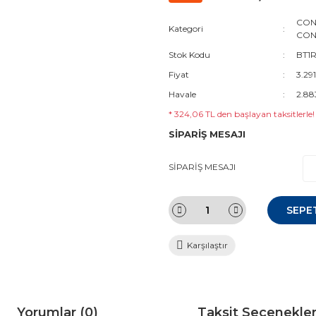
CON
Kategori
CON
Stok Kodu
BT1R
Fiyat
3.29
Havale
2.88
* 324,06 TL den başlayan taksitlerle!
SİPARİŞ MESAJI
SİPARİŞ MESAJI
SEPE
Karşılaştır
Yorumlar (0)
Taksit Seçenekler