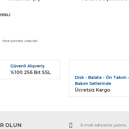
 YERLİ
da ve diğer konularda yetersiz gördüğünüz noktaları öneri formunu kullana
ford connect vites teli
Bu ürüne ilk yorumu siz yapın!
r.
Güvenli Alışveriş
Yorum Yaz
%100 256 Bit SSL
Disk - Balata - Ön Takım 
Bakım Setlerinde
Ücretsiz Kargo
R OLUN