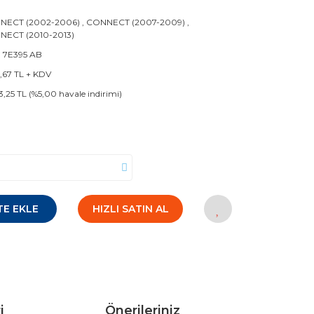
NECT (2002-2006)
,
CONNECT (2007-2009)
,
NECT (2010-2013)
 7E395 AB
1,67 TL + KDV
3,25 TL (%5,00 havale indirimi)
TE EKLE
HIZLI SATIN AL
i
Önerileriniz