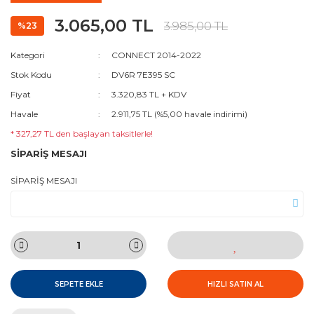
3.065,00 TL
3.985,00 TL
%23
Kategori
CONNECT 2014-2022
Stok Kodu
DV6R 7E395 SC
Fiyat
3.320,83 TL + KDV
Havale
2.911,75 TL (%5,00 havale indirimi)
* 327,27 TL den başlayan taksitlerle!
SİPARİŞ MESAJI
SİPARİŞ MESAJI
SEPETE EKLE
HIZLI SATIN AL