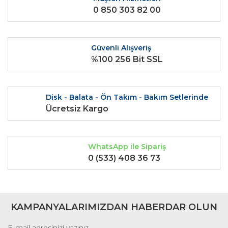
0 850 303 82 00
Ürün fiyatı diğer sitelerden daha pahalı.
Bu ürüne benzer farklı alternatifler olmalı.
Güvenli Alışveriş
%100 256 Bit SSL
Gönder
Disk - Balata - Ön Takım - Bakım Setlerinde
Ücretsiz Kargo
WhatsApp ile Sipariş
0 (533) 408 36 73
KAMPANYALARIMIZDAN HABERDAR OLUN