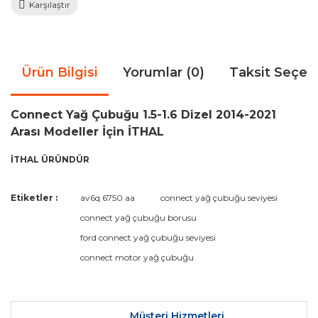
Karşılaştır
Ürün Bilgisi
Yorumlar (0)
Taksit Seçen
Connect Yağ Çubuğu 1.5-1.6 Dizel 2014-2021
Arası Modeller İçin İTHAL
İTHAL ÜRÜNDÜR
Bu ürünün fiyat bilgisi, resim, ürün açıklamalarında ve diğer
Etiketler :
av6q 6750 aa
connect yağ çubuğu seviyesi
konularda yetersiz gördüğünüz noktaları öneri formunu
Bu ürüne ilk yorumu siz yapın!
connect yağ çubuğu borusu
kullanarak tarafımıza iletebilirsiniz.
Görüş ve önerileriniz için teşekkür ederiz.
ford connect yağ çubuğu seviyesi
connect motor yağ çubuğu
Yorum Yaz
Ürün resmi kalitesiz, bozuk veya görüntülenemiyor.
Ürün açıklamasında eksik bilgiler bulunuyor.
Ürün bilgilerinde hatalar bulunuyor.
Müşteri Hizmetleri