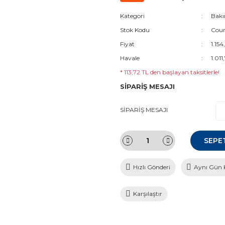
Kategori
Bakı
Stok Kodu
Cour
Fiyat
1.154
Havale
1.011
* 113,72 TL den başlayan taksitlerle!
SİPARİŞ MESAJI
SİPARİŞ MESAJI
SEPE
Hızlı Gönderi
Aynı Gün 
Karşılaştır