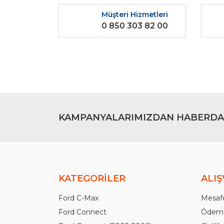
Ürün resmi kalitesiz, bozuk veya görüntülenemiyo
Müşteri Hizmetleri
Ürün açıklamasında eksik bilgiler bulunuyor.
0 850 303 82 00
Ürün bilgilerinde hatalar bulunuyor.
Ürün fiyatı diğer sitelerden daha pahalı.
Bu ürüne benzer farklı alternatifler olmalı.
KAMPANYALARIMIZDAN HABERDA
KATEGORİLER
ALIŞ
Ford C-Max
Mesafe
Ford Connect
Ödeme