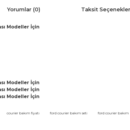
Yorumlar (0)
Taksit Seçenekler
sı Modeller İçin
sı Modeller İçin
sı Modeller İçin
sı Modeller İçin
da ve diğer konularda yetersiz gördüğünüz noktaları öneri formunu kullana
courier bakım fiyatı
ford courier bakım seti
ford courier bakı
Bu ürüne ilk yorumu siz yapın!