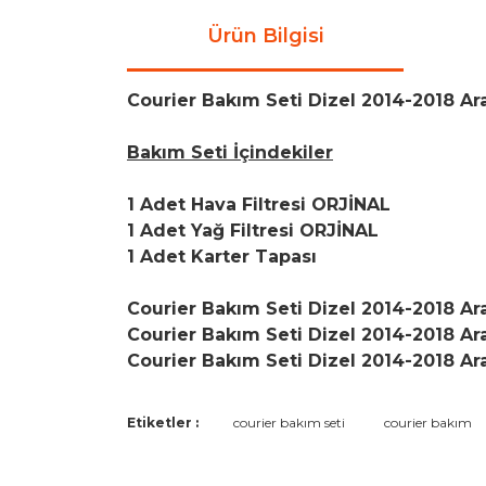
Ürün Bilgisi
Courier Bakım Seti Dizel 2014-2018 Ara
Bakım Seti İçindekiler
1 Adet Hava Filtresi ORJİNAL
1 Adet Yağ Filtresi ORJİNAL
1 Adet Karter Tapası
Courier Bakım Seti Dizel 2014-2018 Ara
Courier Bakım Seti Dizel 2014-2018 Ara
Courier Bakım Seti Dizel 2014-2018 Ara
Bu ürünün fiyat bilgisi, resim, ürün açıklamaların
Etiketler :
courier bakım seti
courier bakım
Görüş ve önerileriniz için teşekkür ederiz.