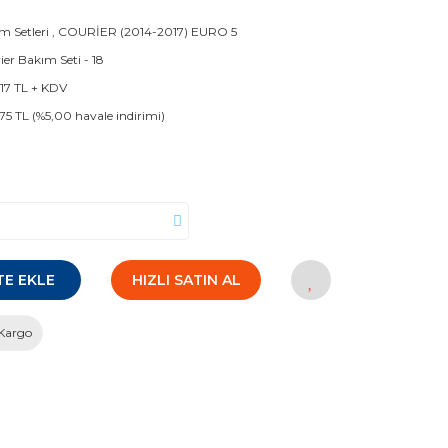
m Setleri
,
COURİER (2014-2017) EURO 5
ier Bakım Seti - 18
,17 TL + KDV
,75 TL (%5,00 havale indirimi)
TE EKLE
HIZLI SATIN AL
Kargo