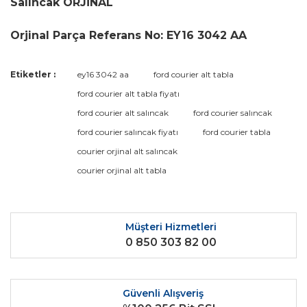
Salıncak ORJİNAL
Orjinal Parça Referans No: EY16 3042 AA
Bu ürünün fiyat bilgisi, resim, ürün açıklamalarında ve diğer
Etiketler :
ey16 3042 aa
ford courier alt tabla
konularda yetersiz gördüğünüz noktaları öneri formunu
Bu ürüne ilk yorumu siz yapın!
ford courier alt tabla fiyatı
kullanarak tarafımıza iletebilirsiniz.
Görüş ve önerileriniz için teşekkür ederiz.
ford courier alt salıncak
ford courier salıncak
ford courier salıncak fiyatı
ford courier tabla
Yorum Yaz
Ürün resmi kalitesiz, bozuk veya görüntülenemiyor.
courier orjinal alt salıncak
Ürün açıklamasında eksik bilgiler bulunuyor.
courier orjinal alt tabla
Ürün bilgilerinde hatalar bulunuyor.
Ürün fiyatı diğer sitelerden daha pahalı.
Bu ürüne benzer farklı alternatifler olmalı.
Müşteri Hizmetleri
0 850 303 82 00
Güvenli Alışveriş