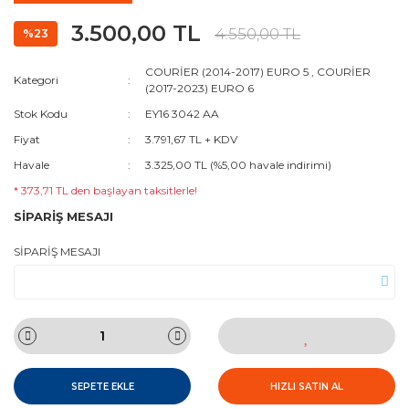
3.500,00 TL
4.550,00 TL
%23
COURİER (2014-2017) EURO 5
,
COURİER
Kategori
(2017-2023) EURO 6
Stok Kodu
EY16 3042 AA
Fiyat
3.791,67 TL + KDV
Havale
3.325,00 TL (%5,00 havale indirimi)
* 373,71 TL den başlayan taksitlerle!
SİPARİŞ MESAJI
SİPARİŞ MESAJI
SEPETE EKLE
HIZLI SATIN AL