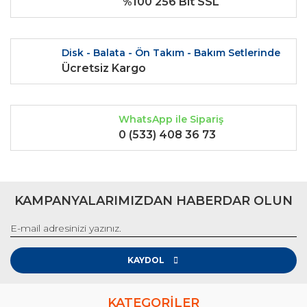
%100 256 Bit SSL
Gönder
Disk - Balata - Ön Takım - Bakım Setlerinde
Ücretsiz Kargo
WhatsApp ile Sipariş
0 (533) 408 36 73
KAMPANYALARIMIZDAN HABERDAR OLUN
KAYDOL
KATEGORİLER