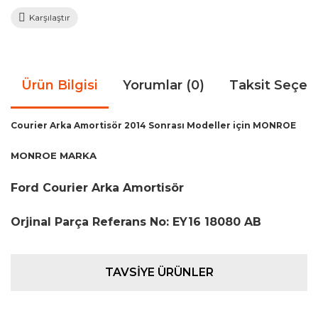
Karşılaştır
Ürün Bilgisi
Yorumlar (0)
Taksit Seçen
Courier Arka Amortisör 2014 Sonrası Modeller için MONROE
MONROE MARKA
Ford Courier Arka Amortisör
Orjinal Parça Referans No: EY16 18080 AB
Bu ürünün fiyat bilgisi, resim, ürün açıklamalarında ve diğer
TAVSİYE ÜRÜNLER
konularda yetersiz gördüğünüz noktaları öneri formunu
Bu ürüne ilk yorumu siz yapın!
kullanarak tarafımıza iletebilirsiniz.
Görüş ve önerileriniz için teşekkür ederiz.