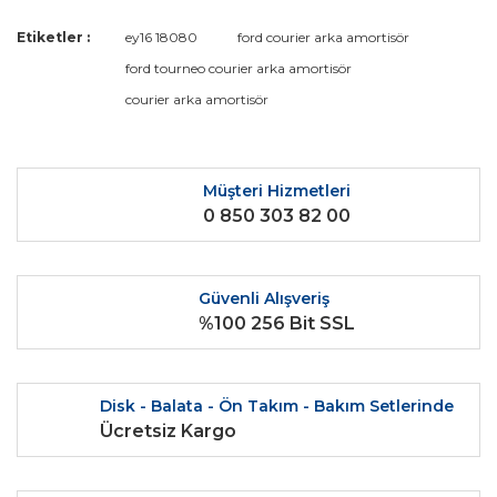
Yorum Yaz
Ürün resmi kalitesiz, bozuk veya görüntülenemiyor.
Etiketler :
ey16 18080
ford courier arka amortisör
Ürün açıklamasında eksik bilgiler bulunuyor.
ford tourneo courier arka amortisör
Ürün bilgilerinde hatalar bulunuyor.
courier arka amortisör
Ürün fiyatı diğer sitelerden daha pahalı.
Bu ürüne benzer farklı alternatifler olmalı.
Müşteri Hizmetleri
0 850 303 82 00
Güvenli Alışveriş
Gönder
%100 256 Bit SSL
Disk - Balata - Ön Takım - Bakım Setlerinde
Ücretsiz Kargo