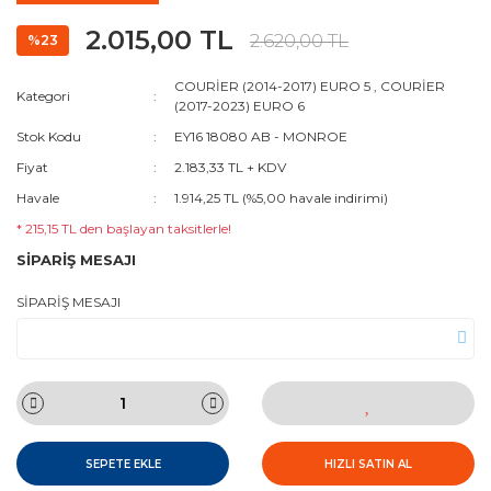
2.015,00 TL
2.620,00 TL
%23
COURİER (2014-2017) EURO 5
,
COURİER
Kategori
(2017-2023) EURO 6
Stok Kodu
EY16 18080 AB - MONROE
Fiyat
2.183,33 TL + KDV
Havale
1.914,25 TL (%5,00 havale indirimi)
* 215,15 TL den başlayan taksitlerle!
SİPARİŞ MESAJI
SİPARİŞ MESAJI
SEPETE EKLE
HIZLI SATIN AL