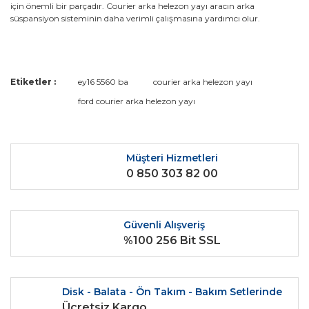
için önemli bir parçadır. Courier arka helezon yayı aracın arka
süspansiyon sisteminin daha verimli çalışmasına yardımcı olur.
Bu ürünün fiyat bilgisi, resim, ürün açıklamalarında ve diğer
Etiketler :
ey16 5560 ba
courier arka helezon yayı
konularda yetersiz gördüğünüz noktaları öneri formunu
Bu ürüne ilk yorumu siz yapın!
ford courier arka helezon yayı
kullanarak tarafımıza iletebilirsiniz.
Görüş ve önerileriniz için teşekkür ederiz.
Yorum Yaz
Ürün resmi kalitesiz, bozuk veya görüntülenemiyor.
Müşteri Hizmetleri
0 850 303 82 00
Ürün açıklamasında eksik bilgiler bulunuyor.
Ürün bilgilerinde hatalar bulunuyor.
Ürün fiyatı diğer sitelerden daha pahalı.
Güvenli Alışveriş
Bu ürüne benzer farklı alternatifler olmalı.
%100 256 Bit SSL
Disk - Balata - Ön Takım - Bakım Setlerinde
Ücretsiz Kargo