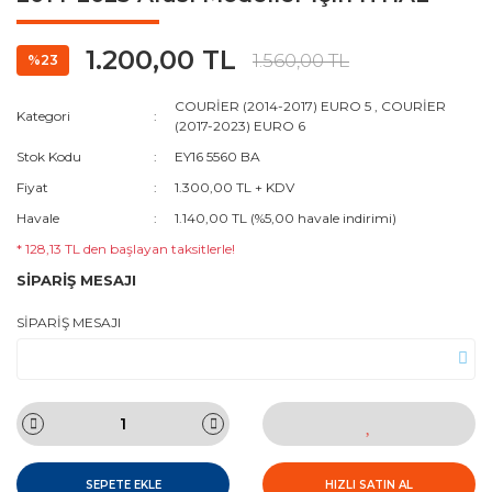
1.200,00 TL
1.560,00 TL
%23
COURİER (2014-2017) EURO 5
,
COURİER
Kategori
(2017-2023) EURO 6
Stok Kodu
EY16 5560 BA
Fiyat
1.300,00 TL + KDV
Havale
1.140,00 TL (%5,00 havale indirimi)
* 128,13 TL den başlayan taksitlerle!
SİPARİŞ MESAJI
SİPARİŞ MESAJI
SEPETE EKLE
HIZLI SATIN AL