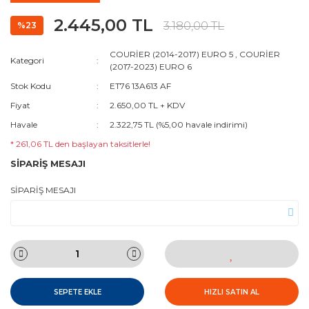
2.445,00 TL
3.180,00 TL
%23
COURİER (2014-2017) EURO 5
,
COURİER
Kategori
(2017-2023) EURO 6
Stok Kodu
ET76 13A613 AF
Fiyat
2.650,00 TL + KDV
Havale
2.322,75 TL (%5,00 havale indirimi)
* 261,06 TL den başlayan taksitlerle!
SİPARİŞ MESAJI
SİPARİŞ MESAJI
SEPETE EKLE
HIZLI SATIN AL